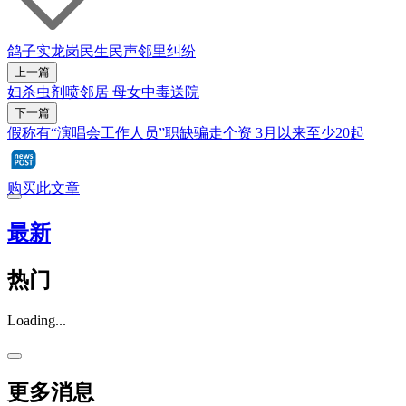
鸽子
实龙岗
民生民声
邻里纠纷
上一篇
妇杀虫剂喷邻居 母女中毒送院
下一篇
假称有“演唱会工作人员”职缺骗走个资 3月以来至少20起
购买此文章
最新
热门
Loading...
更多消息