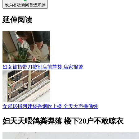
设为谷歌新闻首选来源
延伸阅读
妇女被指带刀擅割店前芦荟 店家报警
女邻居指阿嫂烧香烟吹上楼 全天大声播佛经
妇天天喂鸽粪弹落 楼下20户不敢晾衣