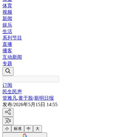
体育
视频
新闻
娱乐
生活
系列节目
直播
播客
互动新闻
专题
订阅
民生民声
管雅凡
,
黄于殷
/
新明日报
发布
/
2026年5月15日 14:55
小
标准
中
大