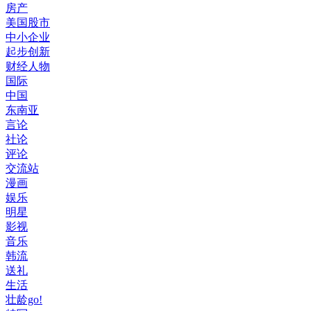
房产
美国股市
中小企业
起步创新
财经人物
国际
中国
东南亚
言论
社论
评论
交流站
漫画
娱乐
明星
影视
音乐
韩流
送礼
生活
壮龄go!