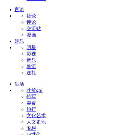
言论
社论
评论
交流站
漫画
娱乐
明星
影视
音乐
韩流
送礼
生活
壮龄go!
特写
美食
旅行
文化艺术
人文史地
专栏
@世代