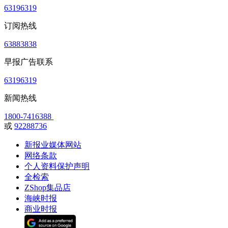
63196319
订阅热线
63883838
早报广告联系
63196319
新闻热线
1800-7416388
或
92288736
新报业媒体网站
网络条款
个人资料保护声明
全检索
ZShop集品店
海峡时报
商业时报