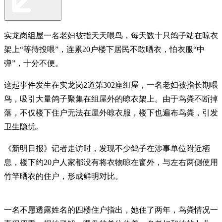
实龙岗组屋一名老妇被指天天喂鸟，每天数十只鸽子站在晾衣
架上“等待投喂”，连累20户楼下居民不敢晒衣，怕衣服“中
弹”，十分不便。
这起事件发生在实龙岗2道第302座组屋，一名老妇被指长期喂
鸟，吸引大量鸽子聚集在组屋外的晾衣架上。由于鸟粪不断掉
落，不仅楼下住户无法在屋外晾衣服，楼下也遍布鸟粪，引发
卫生隐忧。
《新明日报》记者走访时，发现不少鸽子在涉事单位附近栖
息，楼下约20户人家都没有将衣物晾在窗外，与左右两侧使用
竹竿晒衣的住户，形成鲜明对比。
一名不愿透露姓名的四楼住户指出，她住了两年，鸟粪情况一