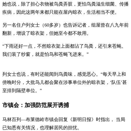
她也说，除了担心衣物被鸟粪弄脏，更怕鸟粪滋生细菌、传播
疾病，因此这两年来都只能在屋内晾衣，生活相当不便。
另一名住户列女士（60多岁）也告诉记者，组屋曾在八九年前
翻新，增设了晾衣架，但她至今都不敢用。
“下雨还好一点，不然晾衣架上面都沾了鸟粪，还引来苍蝇。
我们装了纱窗，就是怕鸟和苍蝇飞进来。”
列女士也说，有时还能闻到鸟粪味，感觉恶心。“每天早上和
傍晚时分，大批鸟儿都会聚在涉事单位外的晾衣架，‘队伍’甚
至排到隔壁单位。”
市镇会：加强防范展开诱捕
马林百列—布莱德岭市镇会回复《新明日报》时指出， 当局
已知悉有关情况，也理解居民的担忧。