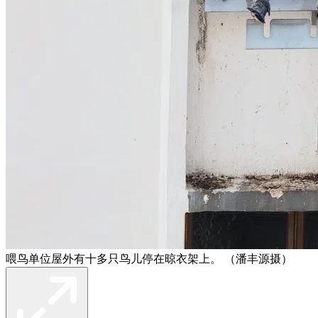
喂鸟单位屋外有十多只鸟儿停在晾衣架上。 （潘丰源摄）