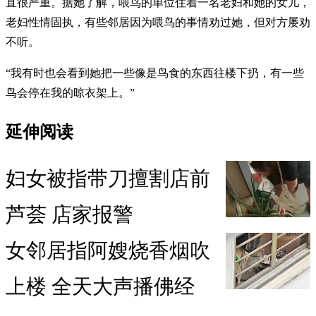
直很严重。据她了解，喂鸟的单位住着一名老妇和她的女儿，
老妇性情固执，有些邻居因为喂鸟的事情劝过她，但对方屡劝
不听。
“我有时也会看到她把一些像是鸟食的东西往楼下扔，有一些
鸟会停在我的晾衣架上。”
延伸阅读
妇女被指带刀擅割店前
芦荟 店家报警
女邻居指阿嫂烧香烟吹
上楼 全天大声播佛经