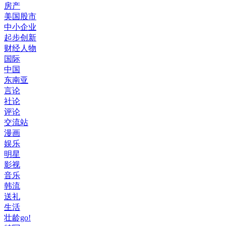
房产
美国股市
中小企业
起步创新
财经人物
国际
中国
东南亚
言论
社论
评论
交流站
漫画
娱乐
明星
影视
音乐
韩流
送礼
生活
壮龄go!