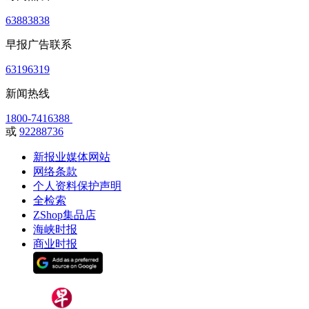
63883838
早报广告联系
63196319
新闻热线
1800-7416388
或
92288736
新报业媒体网站
网络条款
个人资料保护声明
全检索
ZShop集品店
海峡时报
商业时报