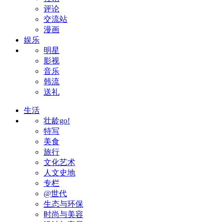
评论
交流站
漫画
娱乐
明星
影视
音乐
韩流
送礼
生活
壮龄go!
特写
美食
旅行
文化艺术
人文史地
专栏
@世代
生态与环保
时尚与美容