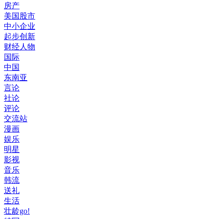
房产
美国股市
中小企业
起步创新
财经人物
国际
中国
东南亚
言论
社论
评论
交流站
漫画
娱乐
明星
影视
音乐
韩流
送礼
生活
壮龄go!