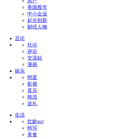
房产
美国股市
中小企业
起步创新
财经人物
言论
社论
评论
交流站
漫画
娱乐
明星
影视
音乐
韩流
送礼
生活
壮龄go!
特写
美食