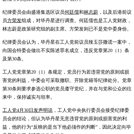
纪律委员会由盛港集选区议员
何廷儒
和
林志蔚
，以及后港前议
员
方荣发
组成，对毕丹星进行调查。何廷儒也是工人党财政，
林志蔚是政策研究组的副主席。方荣发则已不是党中委身份。
纪律委员会认为，毕丹星在工人党前议员辣玉莎撒谎一案中，
向国会特委会做出不实陈述罪名成立，违反党章第20（1）条
及第30条。
工人党党章第20（1）条规定，党员行为若违背党的原则或损
害党的利益，中委会可采取撤职、开除党籍等纪律处分。党章
第30条则要求参选公职的党员遵守党纪，并在与党和公众的往
来中，保持诚实与坦率。
工人党4月30日发声明说
，工人党中央执行委员会接受纪律委
员会的结论，但认为毕丹星无意违背党的原则或损害党的利
益，他的行为“反映的是当下他必须作的判断”，因此决定向毕