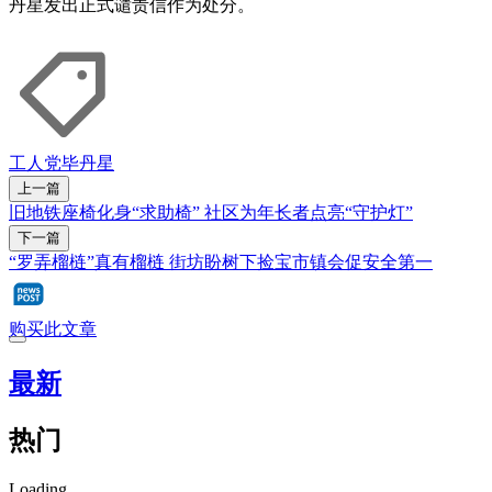
丹星发出正式谴责信作为处分。
工人党
毕丹星
上一篇
旧地铁座椅化身“求助椅” 社区为年长者点亮“守护灯”
下一篇
“罗弄榴梿”真有榴梿 街坊盼树下捡宝市镇会促安全第一
购买此文章
最新
热门
Loading...