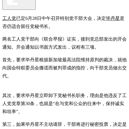
工人党
已定6月28日中午召开特别党干部大会，决定
毕丹星
是
否仍适合留任党秘书长。
两名工人党干部向《联合早报》证实，接到党总部发出的开会
通知。开会通知以书面方式发出，议程有三项。
首先，要求毕丹星根据新加坡最高法院维持原判的裁决，就他
向国会特权委员会撒谎而被判罪成的指控，向干部党员做出交
代。
其次，要求毕丹星立即卸下党秘书长职务，理由是他违反了工
人党党章第30条，也就是“在与党和公众的往来中，保持诚实
和坦率”。
第三，如果毕丹星不主动请辞，干部将进行秘密投票，决定是