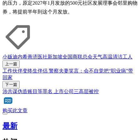
的压力，原定2027年1月发放的500元社区发展理事会邻里购物
券，将提前半年到这个月发放。
小贩
迪内希
善济医社
新加坡全国商联总会
天气
高温
清洁工人
上一篇
工作伙伴变终生伴侣 警察夫妻笑言：会不自觉把“职业病”带
回家
下一篇
涉共谋伪造账目等罪名 上市公司三高层被控
购买此文章
最新