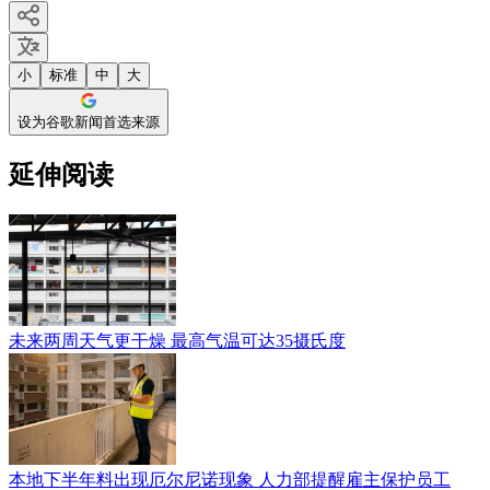
小
标准
中
大
设为谷歌新闻首选来源
延伸阅读
未来两周天气更干燥 最高气温可达35摄氏度
本地下半年料出现厄尔尼诺现象 人力部提醒雇主保护员工