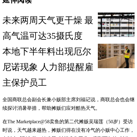
未来两周天气更干燥 最
高气温可达35摄氏度
本地下半年料出现厄尔
尼诺现象 人力部提醒雇
主保护员工
全国商联总会副会长兼小贩部主席刘福记说，商联总会也会继
续探讨消暑举措，帮助摊贩们应对酷热天气。
在The Marketplace@58卖鱼的第二代摊贩吴瑞莲（50岁）受访
时说，天气越来越热，摊贩们得在没有冷气的小贩中心工作，