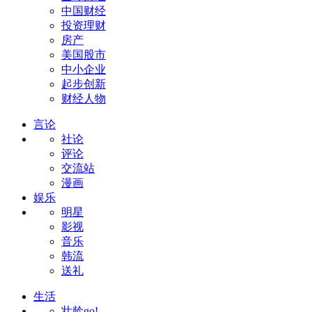
中国财经
投资理财
房产
美国股市
中小企业
起步创新
财经人物
言论
社论
评论
交流站
漫画
娱乐
明星
影视
音乐
韩流
送礼
生活
壮龄go!