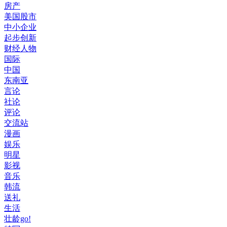
房产
美国股市
中小企业
起步创新
财经人物
国际
中国
东南亚
言论
社论
评论
交流站
漫画
娱乐
明星
影视
音乐
韩流
送礼
生活
壮龄go!