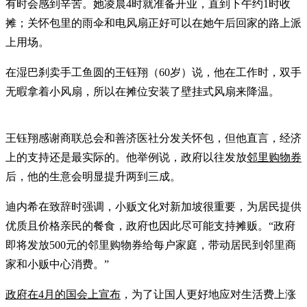
有时会感到辛苦。她凌晨4时就准备开业，直到下午约1时收
摊；关怀包里的雨伞和电风扇正好可以在她午后回家的路上派
上用场。
在湿巴刹卖手工鱼圆的王钰翔（60岁）说，他在工作时，双手
无暇拿着小风扇，所以在摊位安装了壁挂式风扇来降温。
王钰翔感谢商联总会和善济医社分发关怀包，但他直言，经济
上的支持还是最实际的。他举例说，政府以往发放
邻里购物券
后，他的生意会明显提升两到三成。
迪内希在致辞时强调，小贩文化对新加坡很重要，为居民提供
优质且价格亲民的餐食，政府也因此尽可能支持摊贩。“政府
即将发放500元的邻里购物券给每户家庭，带动居民到邻里商
家和小贩中心消费。”
政府在4月的国会上宣布
，为了让国人更好地应对生活费上涨