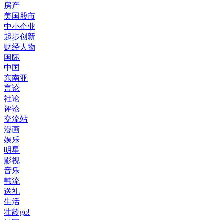
房产
美国股市
中小企业
起步创新
财经人物
国际
中国
东南亚
言论
社论
评论
交流站
漫画
娱乐
明星
影视
音乐
韩流
送礼
生活
壮龄go!