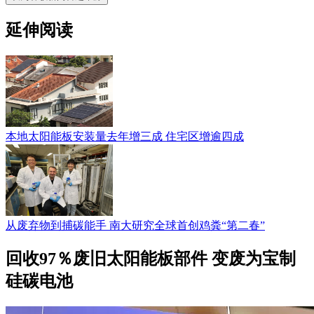
延伸阅读
本地太阳能板安装量去年增三成 住宅区增逾四成
从废弃物到捕碳能手 南大研究全球首创鸡粪“第二春”
回收97％废旧太阳能板部件 变废为宝制
硅碳电池