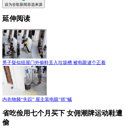
设为谷歌新闻首选来源
延伸阅读
男子疑似组屋门外偷鞋丢入垃圾槽 被电眼逮个正着
内衣物频“失踪” 屋主装电眼“抓”贼
省吃俭用七个月买下 女佣潮牌运动鞋遭
偷