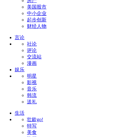
房产
美国股市
中小企业
起步创新
财经人物
言论
社论
评论
交流站
漫画
娱乐
明星
影视
音乐
韩流
送礼
生活
壮龄go!
特写
美食