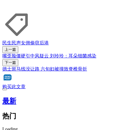
民生民声
女佣
偷窃
后港
上一篇
嘴歪脸僵硬引中风疑云 刘玲玲：耳朵细菌感染
下一篇
德士斑马线没让路 六旬妇被撞致脊椎骨折
购买此文章
最新
热门
Loading...