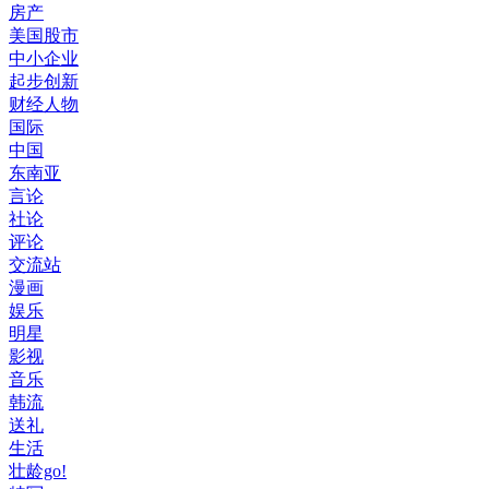
房产
美国股市
中小企业
起步创新
财经人物
国际
中国
东南亚
言论
社论
评论
交流站
漫画
娱乐
明星
影视
音乐
韩流
送礼
生活
壮龄go!