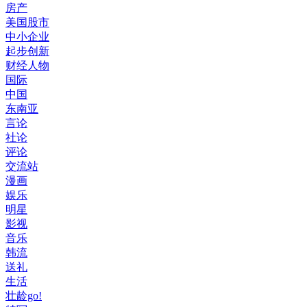
房产
美国股市
中小企业
起步创新
财经人物
国际
中国
东南亚
言论
社论
评论
交流站
漫画
娱乐
明星
影视
音乐
韩流
送礼
生活
壮龄go!