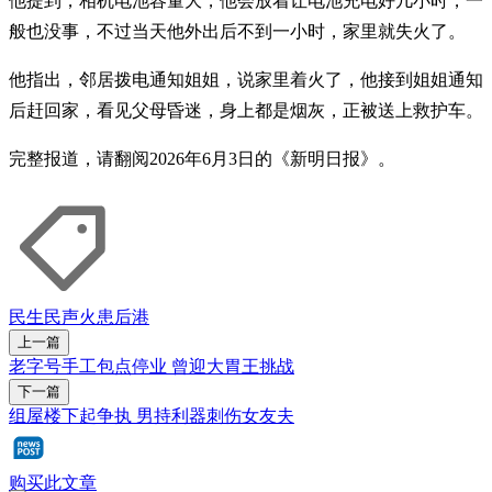
他提到，相机电池容量大，他会放着让电池充电好几小时，一
般也没事，不过当天他外出后不到一小时，家里就失火了。
他指出，邻居拨电通知姐姐，说家里着火了，他接到姐姐通知
后赶回家，看见父母昏迷，身上都是烟灰，正被送上救护车。
完整报道，请翻阅2026年6月3日的《新明日报》。
民生民声
火患
后港
上一篇
老字号手工包点停业 曾迎大胃王挑战
下一篇
组屋楼下起争执 男持利器刺伤女友夫
购买此文章