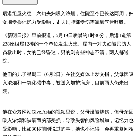
后港组屋火患，六旬夫妇吸入浓烟，住院至今已长达两周，妇
女脑受损记忆力受影响，丈夫则肺部受伤需靠氧气管呼吸。
《新明日报》早前报道，5月19日凌晨约1时30分，后港1道第
238座组屋12楼的一个单位发生火患。屋内一对夫妇被民防人
员救出时，女的已经昏迷，男的则有些神志不清，两人都送
院。
他们的儿子星期二（6月2日）在社交媒体上发文指，父母因吸
入浓烟和一氧化碳中毒，被送入加护病房，目前两人仍未出
院。
他在众筹网站Give.Asia的视频里说，父母没被烧伤，但母亲因
吸入浓烟和缺氧而脑部受损，导致失智的风险增加，记忆力也
受影响，比如30秒前刚说过的事，她也不记得，会再重复问相