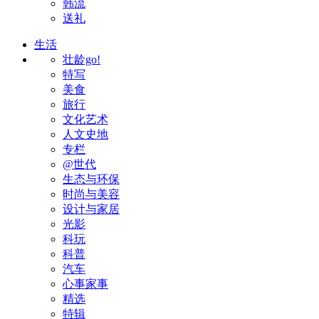
韩流
送礼
生活
壮龄go!
特写
美食
旅行
文化艺术
人文史地
专栏
@世代
生态与环保
时尚与美容
设计与家居
光影
科玩
科普
汽车
心事家事
精选
特辑