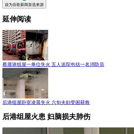
设为谷歌新闻首选来源
延伸阅读
蔡厝港组屋一单位失火 五人送院包括一名消防员
后港组屋卧室凌晨失火 六旬夫妇受困获救
后港组屋火患 妇脑损夫肺伤