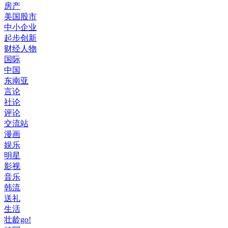
房产
美国股市
中小企业
起步创新
财经人物
国际
中国
东南亚
言论
社论
评论
交流站
漫画
娱乐
明星
影视
音乐
韩流
送礼
生活
壮龄go!