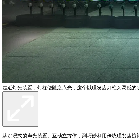
走近灯光装置，灯柱便随之点亮，这个以理发店灯柱为灵感的
从沉浸式的声光装置、互动立方体，到巧妙利用传统理发店旋