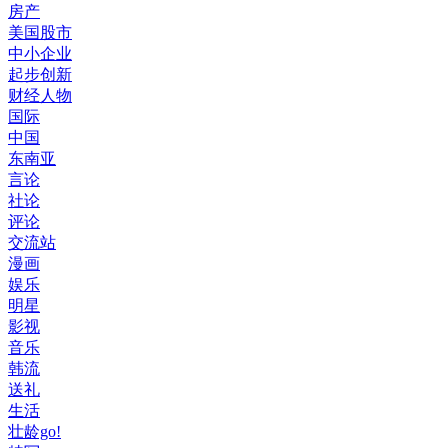
房产
美国股市
中小企业
起步创新
财经人物
国际
中国
东南亚
言论
社论
评论
交流站
漫画
娱乐
明星
影视
音乐
韩流
送礼
生活
壮龄go!