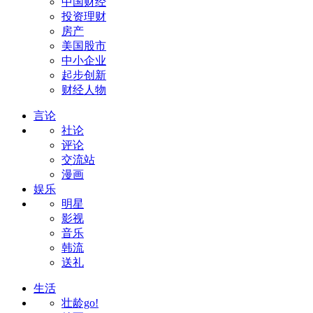
中国财经
投资理财
房产
美国股市
中小企业
起步创新
财经人物
言论
社论
评论
交流站
漫画
娱乐
明星
影视
音乐
韩流
送礼
生活
壮龄go!