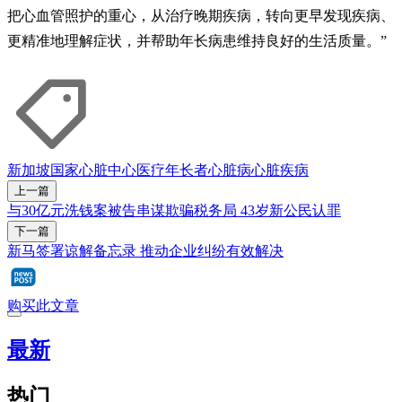
把心血管照护的重心，从治疗晚期疾病，转向更早发现疾病、
更精准地理解症状，并帮助年长病患维持良好的生活质量。”
新加坡国家心脏中心
医疗
年长者
心脏病
心脏疾病
上一篇
与30亿元洗钱案被告串谋欺骗税务局 43岁新公民认罪
下一篇
新马签署谅解备忘录 推动企业纠纷有效解决
购买此文章
最新
热门