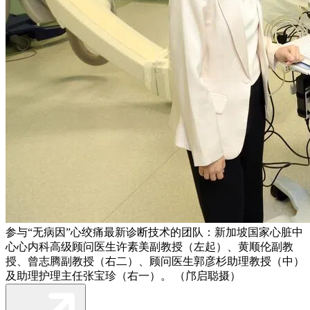
参与“无病因”心绞痛最新诊断技术的团队：新加坡国家心脏中
心心内科高级顾问医生许素美副教授（左起）、黄顺伦副教
授、曾志腾副教授（右二）、顾问医生郭彦杉助理教授（中）
及助理护理主任张宝珍（右一）。 （邝启聪摄）