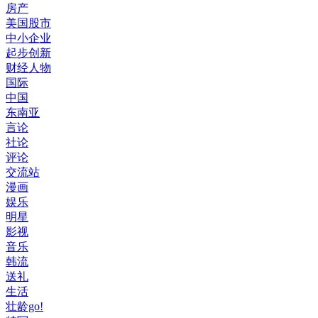
房产
美国股市
中小企业
起步创新
财经人物
国际
中国
东南亚
言论
社论
评论
交流站
漫画
娱乐
明星
影视
音乐
韩流
送礼
生活
壮龄go!