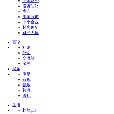
中国财经
投资理财
房产
美国股市
中小企业
起步创新
财经人物
言论
社论
评论
交流站
漫画
娱乐
明星
影视
音乐
韩流
送礼
生活
壮龄go!