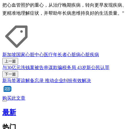
把心血管照护的重心，从治疗晚期疾病，转向更早发现疾病、
更精准地理解症状，并帮助年长病患维持良好的生活质量。”
新加坡国家心脏中心
医疗
年长者
心脏病
心脏疾病
上一篇
与30亿元洗钱案被告串谋欺骗税务局 43岁新公民认罪
下一篇
新马签署谅解备忘录 推动企业纠纷有效解决
购买此文章
最新
热门