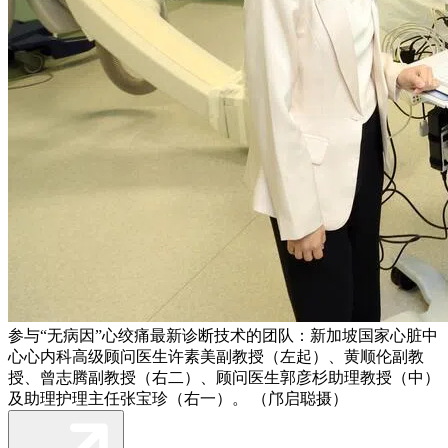
参与“无病因”心绞痛最新诊断技术的团队：新加坡国家心脏中
心心内科高级顾问医生许素美副教授（左起）、黄顺伦副教
授、曾志腾副教授（右二）、顾问医生郭彦杉助理教授（中）
及助理护理主任张宝珍（右一）。 （邝启聪摄）