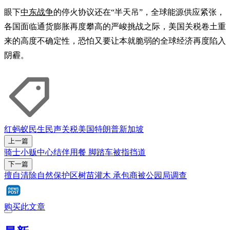
眼下
中东战争
的停火协议还在“半天吊”，全球能源供应紧张，
各国面临通货膨胀再度攀高的严峻挑战之际，美国关税卷土重
来的高度不确定性，恐怕又要让本就脆弱的全球经济再度陷入
阴霾。
红蚂蚁
民生民声
关税
美国
特朗普
新加坡
上一篇
骑士小贩中心结伴用餐 脚踏车被指挡道
下一篇
擅自清除自然保护区树苗灌木 承包商被公园局调查
购买此文章