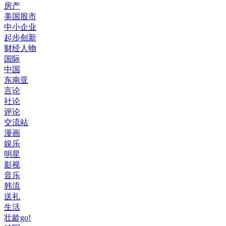
房产
美国股市
中小企业
起步创新
财经人物
国际
中国
东南亚
言论
社论
评论
交流站
漫画
娱乐
明星
影视
音乐
韩流
送礼
生活
壮龄go!