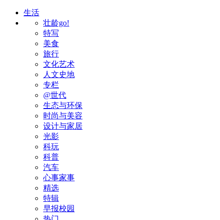
生活
壮龄go!
特写
美食
旅行
文化艺术
人文史地
专栏
@世代
生态与环保
时尚与美容
设计与家居
光影
科玩
科普
汽车
心事家事
精选
特辑
早报校园
热门