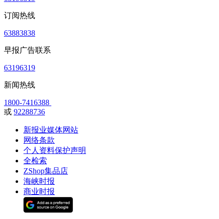
订阅热线
63883838
早报广告联系
63196319
新闻热线
1800-7416388
或
92288736
新报业媒体网站
网络条款
个人资料保护声明
全检索
ZShop集品店
海峡时报
商业时报