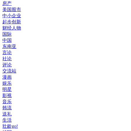
房产
美国股市
中小企业
起步创新
财经人物
国际
中国
东南亚
言论
社论
评论
交流站
漫画
娱乐
明星
影视
音乐
韩流
送礼
生活
壮龄go!