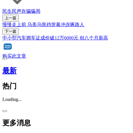
民生民声
诈骗
骗局
上一篇
慢慢走上前 乌美乌骨鸡突暴冲连啄路人
下一篇
中小型汽车拥车证成价破12万6000元 创八个月新高
购买此文章
最新
热门
Loading...
更多消息