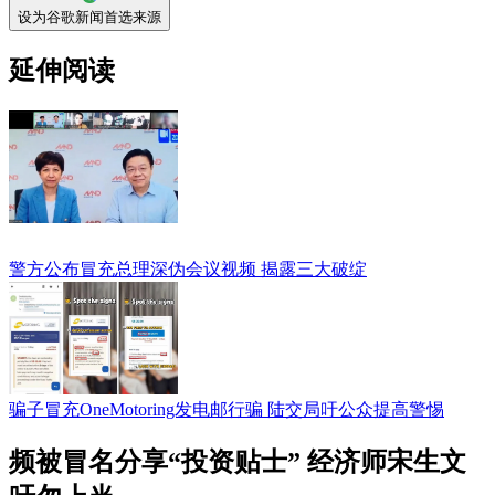
设为谷歌新闻首选来源
延伸阅读
警方公布冒充总理深伪会议视频 揭露三大破绽
骗子冒充OneMotoring发电邮行骗 陆交局吁公众提高警惕
频被冒名分享“投资贴士” 经济师宋生文