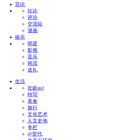
言论
社论
评论
交流站
漫画
娱乐
明星
影视
音乐
韩流
送礼
生活
壮龄go!
特写
美食
旅行
文化艺术
人文史地
专栏
@世代