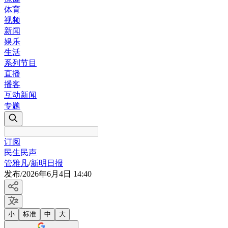
体育
视频
新闻
娱乐
生活
系列节目
直播
播客
互动新闻
专题
订阅
民生民声
管雅凡
/
新明日报
发布
/
2026年6月4日 14:40
小
标准
中
大