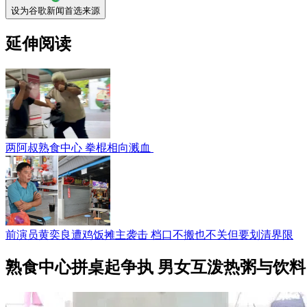
设为谷歌新闻首选来源
延伸阅读
两阿叔熟食中心 拳棍相向溅血
前演员黄奕良遭鸡饭摊主袭击 档口不搬也不关但要划清界限
熟食中心拼桌起争执 男女互泼热粥与饮料