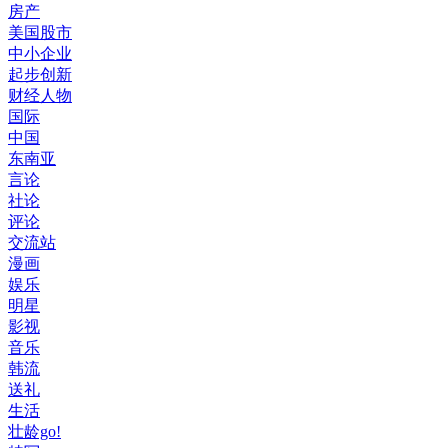
房产
美国股市
中小企业
起步创新
财经人物
国际
中国
东南亚
言论
社论
评论
交流站
漫画
娱乐
明星
影视
音乐
韩流
送礼
生活
壮龄go!