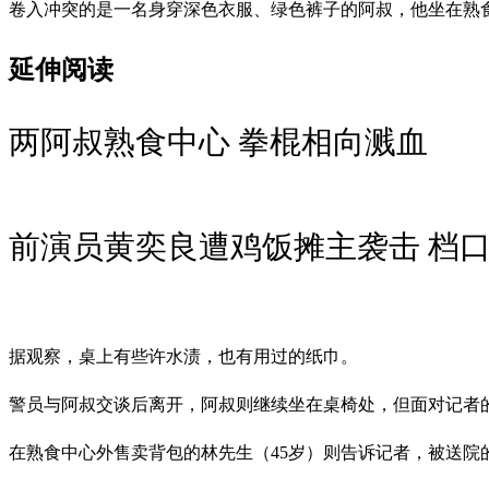
卷入冲突的是一名身穿深色衣服、绿色裤子的阿叔，他坐在熟
延伸阅读
两阿叔熟食中心 拳棍相向溅血
前演员黄奕良遭鸡饭摊主袭击 档
据观察，桌上有些许水渍，也有用过的纸巾。
警员与阿叔交谈后离开，阿叔则继续坐在桌椅处，但面对记者
在熟食中心外售卖背包的林先生（45岁）则告诉记者，被送院