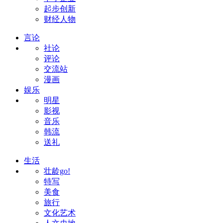
起步创新
财经人物
言论
社论
评论
交流站
漫画
娱乐
明星
影视
音乐
韩流
送礼
生活
壮龄go!
特写
美食
旅行
文化艺术