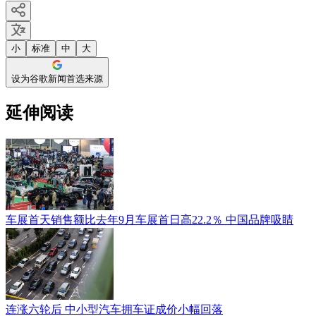
小
标准
中
大
设为谷歌新闻首选来源
延伸阅读
车展首天销售额比去年9月车展首日高22.2％ 中国品牌吸睛
连涨六轮后 中小型汽车拥车证成价小幅回落