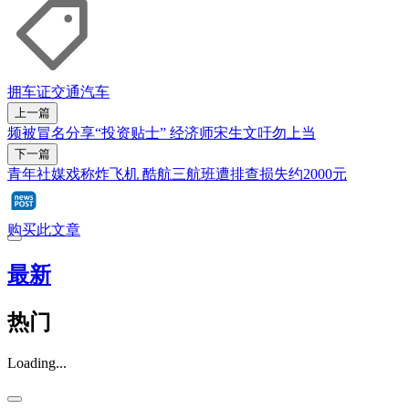
拥车证
交通
汽车
上一篇
频被冒名分享“投资贴士” 经济师宋生文吁勿上当
下一篇
青年社媒戏称炸飞机 酷航三航班遭排查损失约2000元
购买此文章
最新
热门
Loading...