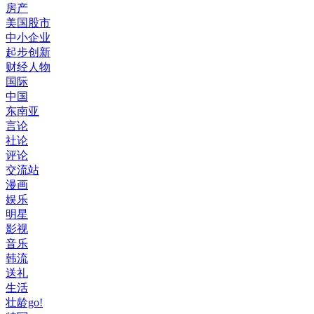
房产
美国股市
中小企业
起步创新
财经人物
国际
中国
东南亚
言论
社论
评论
交流站
漫画
娱乐
明星
影视
音乐
韩流
送礼
生活
壮龄go!