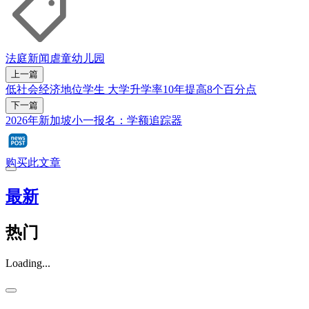
法庭新闻
虐童
幼儿园
上一篇
低社会经济地位学生 大学升学率10年提高8个百分点
下一篇
2026年新加坡小一报名：学额追踪器
购买此文章
最新
热门
Loading...