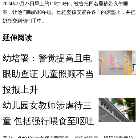
2024年9月23日早上约11时50分，被告把四名婴孩带入午睡
室，让他们喝奶和午睡。她把婴孩安置在各自的床垫上，并把
奶瓶交到他们手中。
延伸阅读
幼培署：警觉提高且电
眼助查证 儿童照顾不当
投报上升
幼儿园女教师涉虐待三
童 包括强行喂食至呕吐