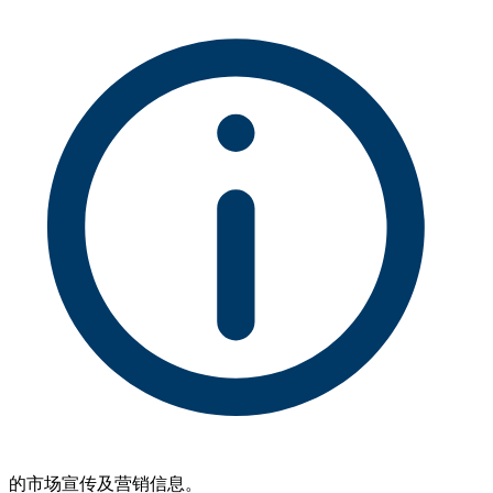
的市场宣传及营销信息。