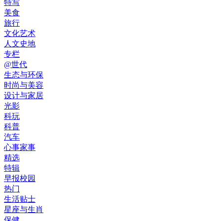
特写
美食
旅行
文化艺术
人文史地
专栏
@世代
生态与环保
时尚与美容
设计与家居
光影
科玩
科普
汽车
心事家事
精选
特辑
早报校园
热门
生活贴士
星座与生肖
保健