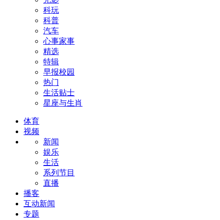
科玩
科普
汽车
心事家事
精选
特辑
早报校园
热门
生活贴士
星座与生肖
体育
视频
新闻
娱乐
生活
系列节目
直播
播客
互动新闻
专题