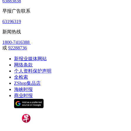
63883838
早报广告联系
63196319
新闻热线
1800-7416388
或
92288736
新报业媒体网站
网络条款
个人资料保护声明
全检索
ZShop集品店
海峡时报
商业时报