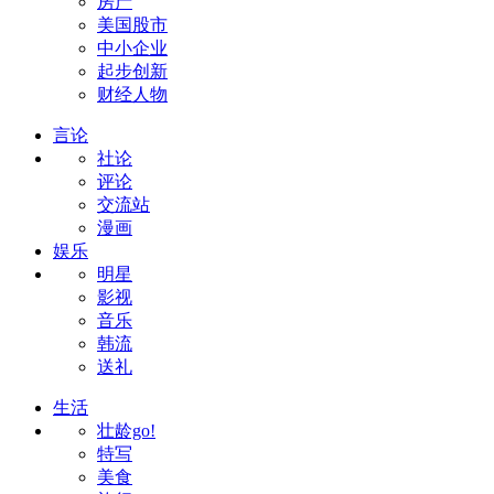
房产
美国股市
中小企业
起步创新
财经人物
言论
社论
评论
交流站
漫画
娱乐
明星
影视
音乐
韩流
送礼
生活
壮龄go!
特写
美食