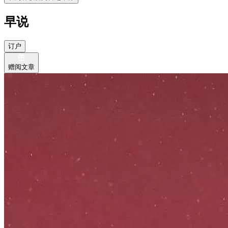
早说
订户
赠阅文章