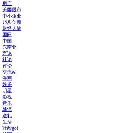
房产
美国股市
中小企业
起步创新
财经人物
国际
中国
东南亚
言论
社论
评论
交流站
漫画
娱乐
明星
影视
音乐
韩流
送礼
生活
壮龄go!