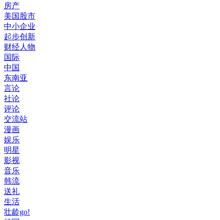
房产
美国股市
中小企业
起步创新
财经人物
国际
中国
东南亚
言论
社论
评论
交流站
漫画
娱乐
明星
影视
音乐
韩流
送礼
生活
壮龄go!