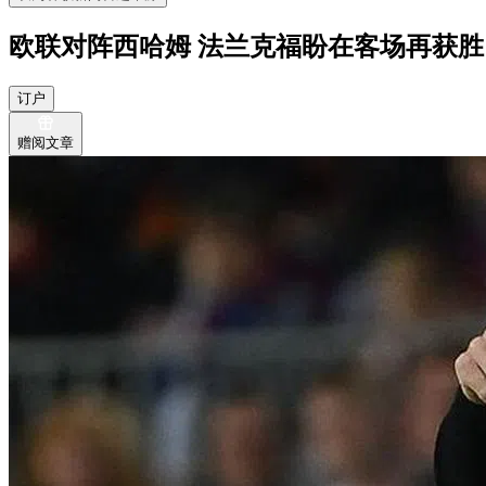
欧联对阵西哈姆 法兰克福盼在客场再获胜
订户
赠阅文章