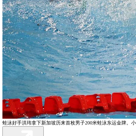
蛙泳好手洪玮拿下新加坡历来首枚男子200米蛙泳东运金牌。