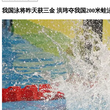
我国泳将昨天获三金 洪玮夺我国200米蛙