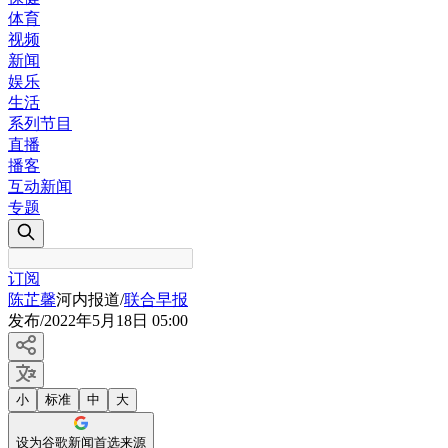
体育
视频
新闻
娱乐
生活
系列节目
直播
播客
互动新闻
专题
订阅
陈芷馨
河内报道
/
联合早报
发布
/
2022年5月18日 05:00
小
标准
中
大
设为谷歌新闻首选来源