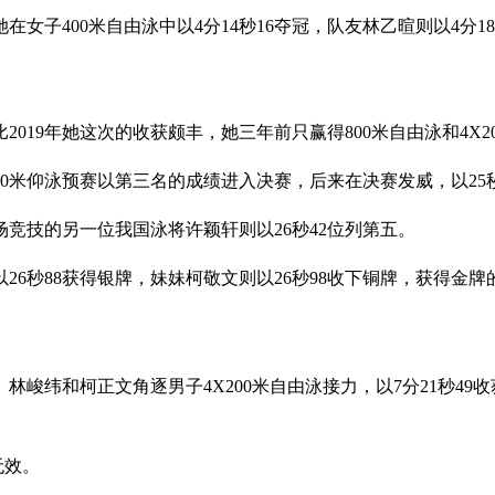
女子400米自由泳中以4分14秒16夺冠，队友林乙暄则以4分1
2019年她这次的收获颇丰，她三年前只赢得800米自由泳和4X
0米仰泳预赛以第三名的成绩进入决赛，后来在决赛发威，以25
场竞技的另一位我国泳将许颖轩则以26秒42位列第五。
6秒88获得银牌，妹妹柯敬文则以26秒98收下铜牌，获得金牌的
纬和柯正文角逐男子4X200米自由泳接力，以7分21秒49收获
无效。