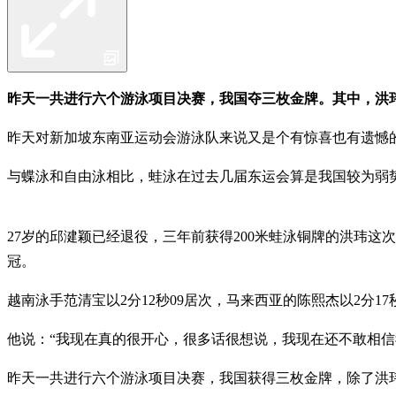
昨天一共进行六个游泳项目决赛，我国夺三枚金牌。其中，洪玮的
昨天对新加坡东南亚运动会游泳队来说又是个有惊喜也有遗憾的
与蝶泳和自由泳相比，蛙泳在过去几届东运会算是我国较为弱势的
27岁的邱湕颖已经退役，三年前获得200米蛙泳铜牌的洪玮这次挑战
冠。
越南泳手范清宝以2分12秒09居次，马来西亚的陈熙杰以2分
他说：“我现在真的很开心，很多话很想说，我现在还不敢相信
昨天一共进行六个游泳项目决赛，我国获得三枚金牌，除了洪