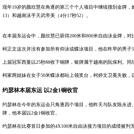
现年19岁的颜欣慧在角逐的第三个个人项目中继续搜刮金牌，她在
13）和越南泳手天武帝美（4分17秒52）。
在本届东运会中，颜欣慧已获得200米和800米自由泳金牌，对比
柯正文这次并没有参加所有仰泳或蝶泳项目，他在昨早的男子5
上届冠军西曼以25秒88收下铜牌，银牌属于越南的阮保利。同
柯家两姐妹在女子50米蝶泳都站上领奖台，柯婷文卫冕失败，以2
约瑟林本届东运 以2金1铜收官
约瑟林在今年的东运会只角逐四个项目，他昨天与队友陈永进、林峻
牌，他本届以2金1铜收官。
约瑟林在比赛首日参加的4X100米自由泳接力项目的成绩被判