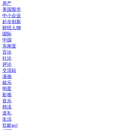
房产
美国股市
中小企业
起步创新
财经人物
国际
中国
东南亚
言论
社论
评论
交流站
漫画
娱乐
明星
影视
音乐
韩流
送礼
生活
壮龄go!