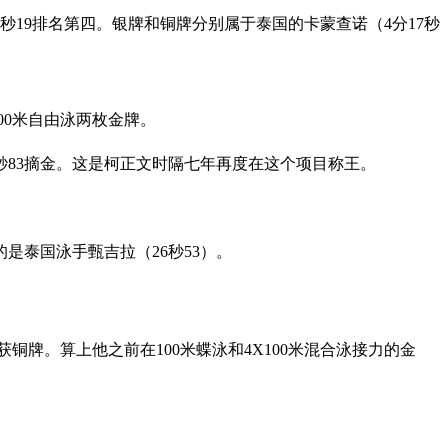
8秒19排名第四。银牌和铜牌分别属于泰国的卡蒙查诺（4分17秒
200米自由泳两枚金牌。
秒83摘金。这是柯正文时隔七年再度在这个项目称王。
是泰国泳手甄吉拉（26秒53）。
铜牌。算上他之前在100米蝶泳和4X100米混合泳接力的金