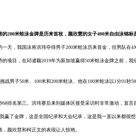
200米蛙泳金牌是历来首枚，颜欣慧的女子400米自由泳锦标是
一天，我国泳将洪玮夺得男子200米蛙泳历来首金，但男队在4X
项目，在邱湕颖2019年为新加坡赢得50米蛙泳金牌之前，我们
男子50米、100米和200米蛙泳。他在100米蛙泳以1分01秒5
17秒68排名第三。洪玮赛后来到媒体区接受采访时非常激动，
我赢了金牌，这是全国纪录和大会纪录，这是我一直以来都很想
玮，颜欣慧和柯正文的表现让人惊艳。