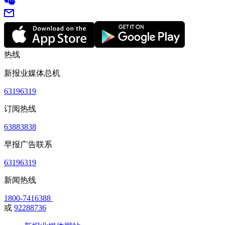
热线
新报业媒体总机
63196319
订阅热线
63883838
早报广告联系
63196319
新闻热线
1800-7416388
或
92288736