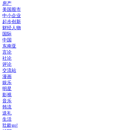
房产
美国股市
中小企业
起步创新
财经人物
国际
中国
东南亚
言论
社论
评论
交流站
漫画
娱乐
明星
影视
音乐
韩流
送礼
生活
壮龄go!