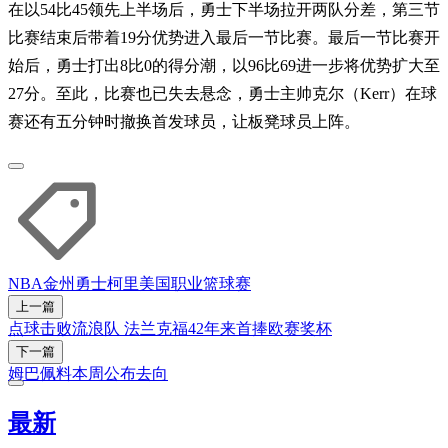
在以54比45领先上半场后，勇士下半场拉开两队分差，第三节
比赛结束后带着19分优势进入最后一节比赛。最后一节比赛开
始后，勇士打出8比0的得分潮，以96比69进一步将优势扩大至
27分。至此，比赛也已失去悬念，勇士主帅克尔（Kerr）在球
赛还有五分钟时撤换首发球员，让板凳球员上阵。
NBA
金州勇士
柯里
美国职业篮球赛
上一篇
点球击败流浪队 法兰克福42年来首捧欧赛奖杯
下一篇
姆巴佩料本周公布去向
最新