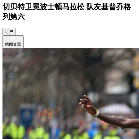
切贝特卫冕波士顿马拉松 队友基普乔格
列第六
订户
赠阅文章