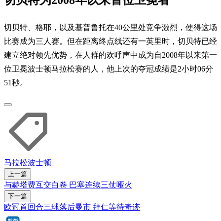
切贝特、格耶，以及基普鲁托在40公里处竞争激烈，使得这场
比赛成为三人赛。但在距离终点线还有一英里时，切贝特已经
建立绝对领先优势，在人群的欢呼声中成为自2008年以来第一
位卫冕波士顿马拉松赛的人，他上次的夺冠成绩是2小时06分
51秒。
马拉松
波士顿
上一篇
与赫塔费互交白卷 巴塞连续三仗哑火
下一篇
欧冠首回合三球落后曼市 拜仁等待奇迹