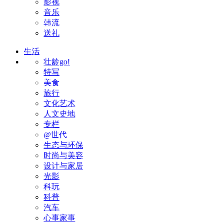
影视
音乐
韩流
送礼
生活
壮龄go!
特写
美食
旅行
文化艺术
人文史地
专栏
@世代
生态与环保
时尚与美容
设计与家居
光影
科玩
科普
汽车
心事家事