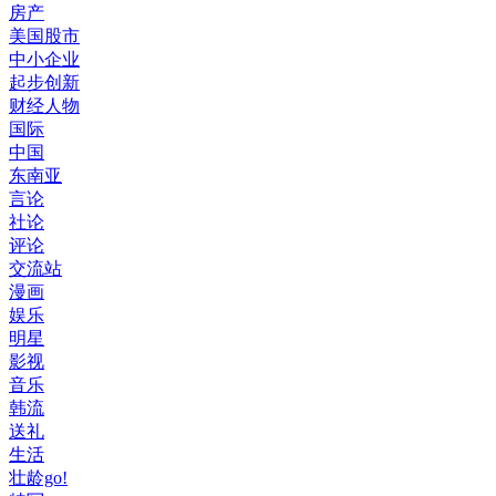
房产
美国股市
中小企业
起步创新
财经人物
国际
中国
东南亚
言论
社论
评论
交流站
漫画
娱乐
明星
影视
音乐
韩流
送礼
生活
壮龄go!