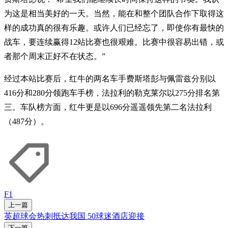
为这是相当美好的一天。当然，能在和整个团队合作下取得这
样的成功真的很有乐趣。或许人们已经忘了，即使你有最快的
战车，要连续赢得12站比赛也很艰难。比赛中很容易出错，或
者那个周末正好不在状态。”
经过本站比赛后，红牛的两名车手费斯塔彭与佩雷兹分别以
416分和280分领跑车手榜，法拉利的勒克莱尔以275分排名第
三。车队榜方面，红牛更是以696分遥遥领先第二名法拉利
（487分）。
F1
上一篇
英超球会热刺抵达我国 50球迷酒店迎接
下一篇