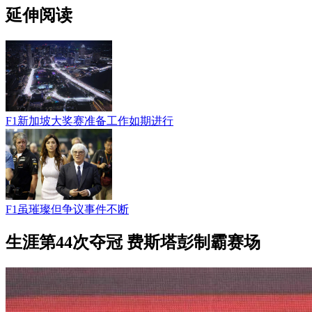
延伸阅读
F1新加坡大奖赛准备工作如期进行
F1虽璀璨但争议事件不断
生涯第44次夺冠 费斯塔彭制霸赛场