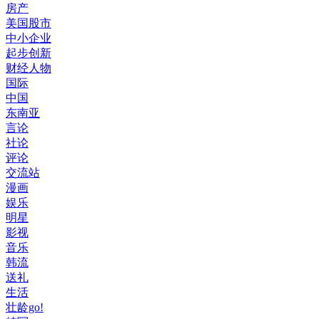
房产
美国股市
中小企业
起步创新
财经人物
国际
中国
东南亚
言论
社论
评论
交流站
漫画
娱乐
明星
影视
音乐
韩流
送礼
生活
壮龄go!