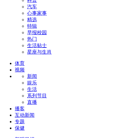
科普
汽车
心事家事
精选
特辑
早报校园
热门
生活贴士
星座与生肖
体育
视频
新闻
娱乐
生活
系列节目
直播
播客
互动新闻
专题
保健