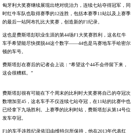
匈牙利大奖赛继续展现出绝对统治力，连续七站夺得冠军，同
时红牛车队也取得赛季的12连胜，包括本赛季11站以及上赛季
的最后一站阿布扎比大奖赛，创造新的F1纪录。
这也是费斯塔彭职业生涯的第44场F1大奖赛胜利，这名红牛
车手希望能尽快摆脱44这个数字——44也是马赛地车手哈密尔
顿的车号。
费斯塔彭在赛后的记者会上说：“希望这个44不会停留下来，
这会很糟糕。”
费斯塔彭很有可能在下个周末的比利时大奖赛将自己的夺冠次
数增加至45，这名车手不仅连续七站夺冠，在11站的比赛中也
已经拿下九场胜利。上赛季的比利时站，费斯塔彭从第14号位
发车夺冠。
F1的车手连胜纪录依旧由维特尔所保持，他在2013年代表红