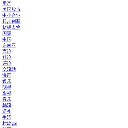
房产
美国股市
中小企业
起步创新
财经人物
国际
中国
东南亚
言论
社论
评论
交流站
漫画
娱乐
明星
影视
音乐
韩流
送礼
生活
壮龄go!