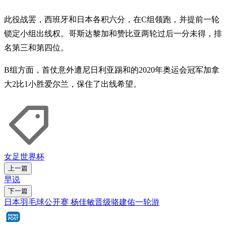
此役战罢，西班牙和日本各积六分，在C组领跑，并提前一轮
锁定小组出线权。哥斯达黎加和赞比亚两轮过后一分未得，排
名第三和第四位。
B组方面，首仗意外遭尼日利亚踢和的2020年奥运会冠军加拿
大2比1小胜爱尔兰，保住了出线希望。
女足世界杯
上一篇
早说
下一篇
日本羽毛球公开赛 杨佳敏晋级骆建佑一轮游