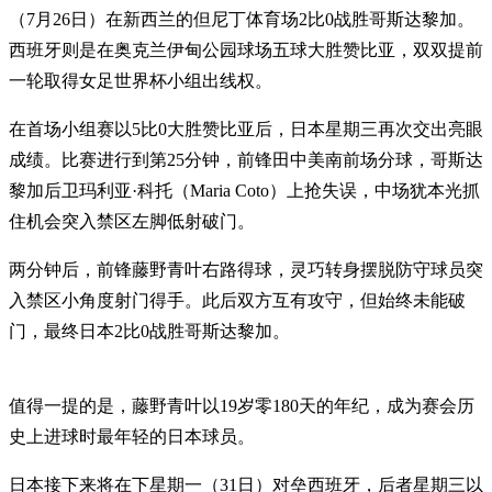
（7月26日）在新西兰的但尼丁体育场2比0战胜哥斯达黎加。
西班牙则是在奥克兰伊甸公园球场五球大胜赞比亚，双双提前
一轮取得女足世界杯小组出线权。
在首场小组赛以5比0大胜赞比亚后，日本星期三再次交出亮眼
成绩。比赛进行到第25分钟，前锋田中美南前场分球，哥斯达
黎加后卫玛利亚·科托（Maria Coto）上抢失误，中场犹本光抓
住机会突入禁区左脚低射破门。
两分钟后，前锋藤野青叶右路得球，灵巧转身摆脱防守球员突
入禁区小角度射门得手。此后双方互有攻守，但始终未能破
门，最终日本2比0战胜哥斯达黎加。
值得一提的是，藤野青叶以19岁零180天的年纪，成为赛会历
史上进球时最年轻的日本球员。
日本接下来将在下星期一（31日）对垒西班牙，后者星期三以