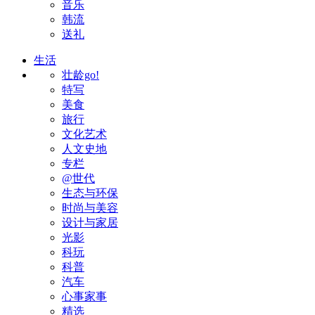
音乐
韩流
送礼
生活
壮龄go!
特写
美食
旅行
文化艺术
人文史地
专栏
@世代
生态与环保
时尚与美容
设计与家居
光影
科玩
科普
汽车
心事家事
精选