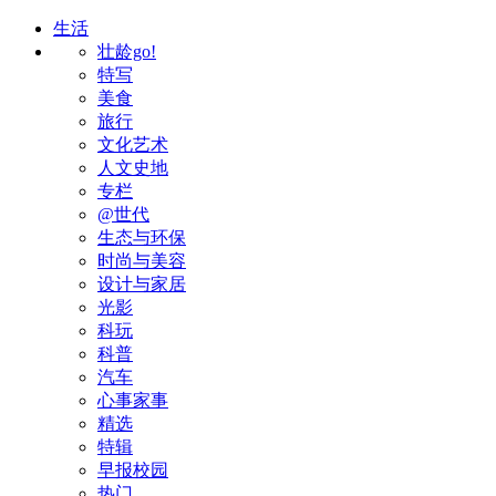
生活
壮龄go!
特写
美食
旅行
文化艺术
人文史地
专栏
@世代
生态与环保
时尚与美容
设计与家居
光影
科玩
科普
汽车
心事家事
精选
特辑
早报校园
热门