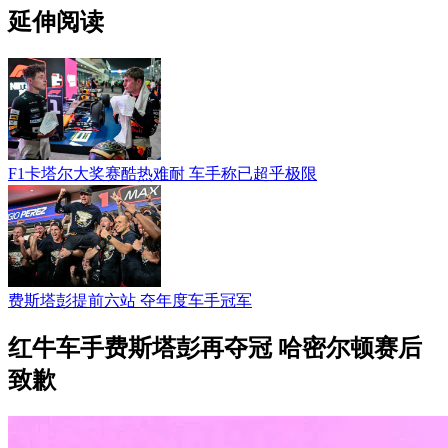
延伸阅读
F1卡塔尔大奖赛酷热难耐 车手称已超乎极限
费斯塔彭提前六站 夺年度车手冠军
红牛车手费斯塔彭再夺冠 哈密尔顿赛后
致歉