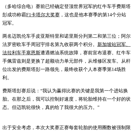
（多哈综合电）赛前已经确定登顶世界冠军的红牛车手费斯塔
彭成功称霸
F1卡塔尔大奖赛
，这也是他本赛季的第14个分站
冠军。
两名迈凯伦车手皮亚斯特里和诺里斯分列第二和第三位；阿尔
法罗密欧车手周冠宇排名第九收获两个积分。
新加坡站冠军、
法拉利车手塞恩斯
遭遇燃油系统故障，赛前宣布退赛。红牛车
手佩雷兹则是更换了超额动力单元部件，从维修区发车。从杆
位出发的费斯塔彭一路领先，最终收获个人本赛季第14场胜
利。
费斯塔彭赛后说：“我认为赢得比赛的关键是我第一个进站换
胎。在那之后，我可以控制好速度，将轮胎维持在一个好的状
态。但迈凯轮很快，真的给了我很大的压力。”
出于安全考虑，本次大奖赛正赛每套轮胎的使用圈数被强制限