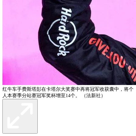
红牛车手费斯塔彭在卡塔尔大奖赛中再将冠军收获囊中，将个
人本赛季分站赛冠军奖杯增至14个。 （法新社）