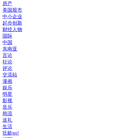
房产
美国股市
中小企业
起步创新
财经人物
国际
中国
东南亚
言论
社论
评论
交流站
漫画
娱乐
明星
影视
音乐
韩流
送礼
生活
壮龄go!