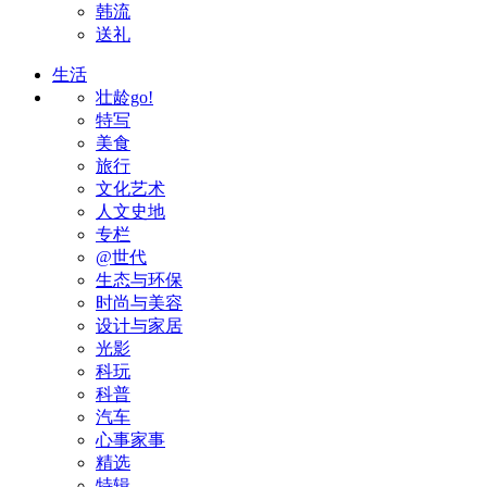
韩流
送礼
生活
壮龄go!
特写
美食
旅行
文化艺术
人文史地
专栏
@世代
生态与环保
时尚与美容
设计与家居
光影
科玩
科普
汽车
心事家事
精选
特辑