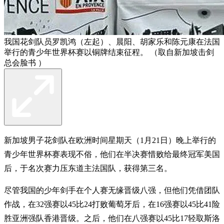
我国花剑队员罗凯鸿（左起）、晨阳、胡家乐和陈元康在法国
举行的青少年世界杯赛以铜牌结束征程。 （取自新加坡击剑
总会脸书 ）
新加坡男子花剑队在欧洲时间星期天（1月21日）晚上举行的
青少年世界杯赛表现不俗，他们在半决赛惜败给最终冠军美国
后，于名次赛力压东道主法国队，获得第三名。
尽管我国的少年剑手在个人赛无缘晋级八强，但他们凭借团队
作战，在32强赛以45比24打败葡萄牙后，在16强赛以45比41险
胜亚洲强队香港晋级。之后，他们在八强赛以45比17轻取斯洛