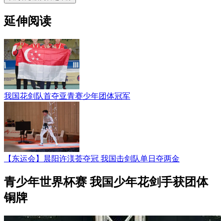
延伸阅读
我国花剑队首夺亚青赛少年团体冠军
【东运会】晨阳许渼荟夺冠 我国击剑队单日夺两金
青少年世界杯赛 我国少年花剑手获团体
铜牌