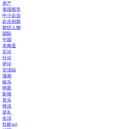
房产
美国股市
中小企业
起步创新
财经人物
国际
中国
东南亚
言论
社论
评论
交流站
漫画
娱乐
明星
影视
音乐
韩流
送礼
生活
壮龄go!