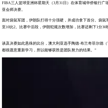
FIBA三人篮球亚洲杯星期天（3月31日）在体育城华侨银
亚会师决赛。
面对袋鼠军团，伊朗队打得十分强硬，并成功拿下首分。袋鼠
至10比2。比赛中后段，伊朗犯规次数增加，比赛还剩下1分3
谈及决赛如此悬殊的比分，澳大利亚选手陶德·布兰奇菲尔德（To
都很愿意重新学习，所以能够获胜是团队努力的结果。”