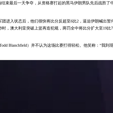
行广场结束最后一天争夺，从资格赛打起的黑马伊朗男队先后战胜
军团进入状态后，他们很快将比分反超至6比2，逼迫伊朗喊出暂
0秒时，澳大利亚突破上篮再造犯规，两罚全中将比分扩大至19比
dd Blanchfield）并不认为这场比赛打得轻松。他笑称：