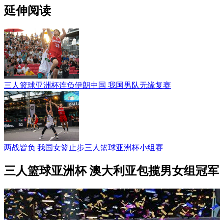
延伸阅读
三人篮球亚洲杯连负伊朗中国 我国男队无缘复赛
两战皆负 我国女篮止步三人篮球亚洲杯小组赛
三人篮球亚洲杯 澳大利亚包揽男女组冠军