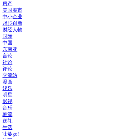
房产
美国股市
中小企业
起步创新
财经人物
国际
中国
东南亚
言论
社论
评论
交流站
漫画
娱乐
明星
影视
音乐
韩流
送礼
生活
壮龄go!