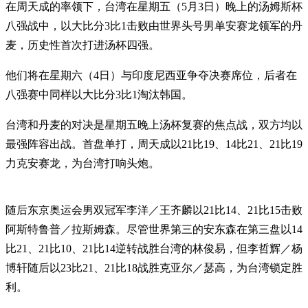
在周天成的率领下，台湾在星期五（5月3日）晚上的汤姆斯杯
八强战中，以大比分3比1击败由世界头号男单安赛龙领军的丹
麦，历史性首次打进汤杯四强。
他们将在星期六（4日）与印度尼西亚争夺决赛席位，后者在
八强赛中同样以大比分3比1淘汰韩国。
台湾和丹麦的对决是星期五晚上汤杯复赛的焦点战，双方均以
最强阵容出战。首盘单打，周天成以21比19、14比21、21比19
力克安赛龙，为台湾打响头炮。
随后东京奥运会男双冠军李洋／王齐麟以21比14、21比15击败
阿斯特鲁普／拉斯姆森。尽管世界第三的安东森在第三盘以14
比21、21比10、21比14逆转战胜台湾的林俊易，但李哲辉／杨
博轩随后以23比21、21比18战胜克亚尔／瑟高，为台湾锁定胜
利。