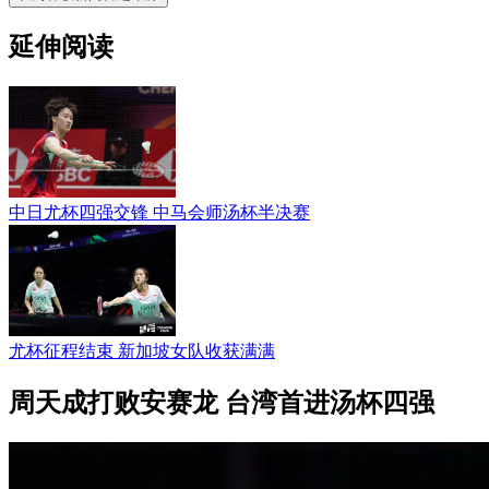
延伸阅读
中日尤杯四强交锋 中马会师汤杯半决赛
尤杯征程结束 新加坡女队收获满满
周天成打败安赛龙 台湾首进汤杯四强