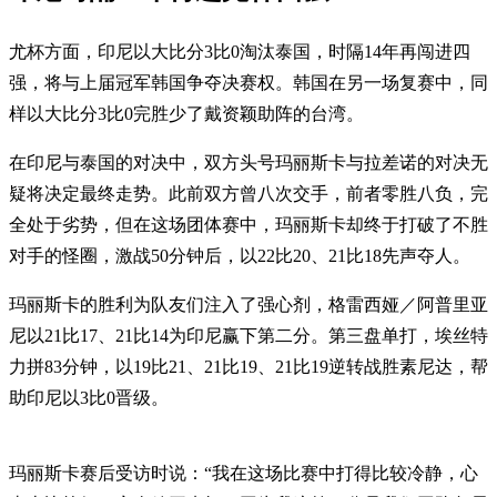
尤杯方面，印尼以大比分3比0淘汰泰国，时隔14年再闯进四
强，将与上届冠军韩国争夺决赛权。韩国在另一场复赛中，同
样以大比分3比0完胜少了戴资颖助阵的台湾。
在印尼与泰国的对决中，双方头号玛丽斯卡与拉差诺的对决无
疑将决定最终走势。此前双方曾八次交手，前者零胜八负，完
全处于劣势，但在这场团体赛中，玛丽斯卡却终于打破了不胜
对手的怪圈，激战50分钟后，以22比20、21比18先声夺人。
玛丽斯卡的胜利为队友们注入了强心剂，格雷西娅／阿普里亚
尼以21比17、21比14为印尼赢下第二分。第三盘单打，埃丝特
力拼83分钟，以19比21、21比19、21比19逆转战胜素尼达，帮
助印尼以3比0晋级。
玛丽斯卡赛后受访时说：“我在这场比赛中打得比较冷静，心