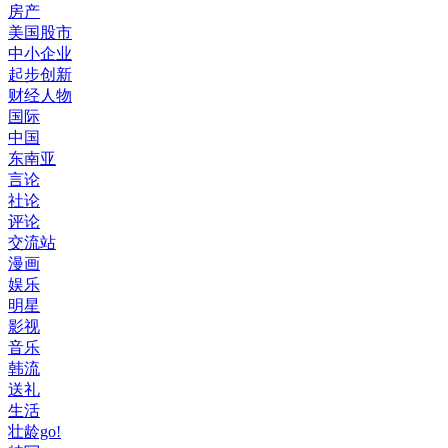
房产
美国股市
中小企业
起步创新
财经人物
国际
中国
东南亚
言论
社论
评论
交流站
漫画
娱乐
明星
影视
音乐
韩流
送礼
生活
壮龄go!