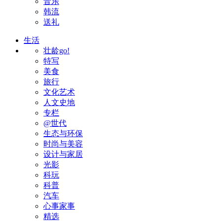
音乐
韩流
送礼
生活
壮龄go!
特写
美食
旅行
文化艺术
人文史地
专栏
@世代
生态与环保
时尚与美容
设计与家居
光影
科玩
科普
汽车
心事家事
精选