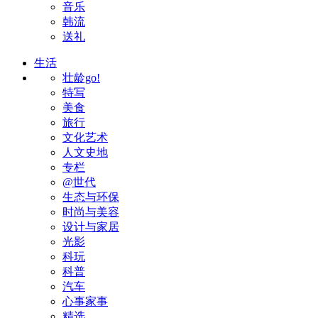
音乐
韩流
送礼
生活
壮龄go!
特写
美食
旅行
文化艺术
人文史地
专栏
@世代
生态与环保
时尚与美容
设计与家居
光影
科玩
科普
汽车
心事家事
精选