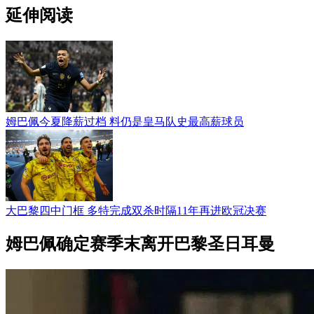
延伸阅读
姆巴佩今夏降薪过档 料仍是皇马队史最高薪球员
大巴黎四中门框 多特完成双杀时隔11年再进欧冠决赛
姆巴佩确定赛季末离开巴黎圣日耳曼