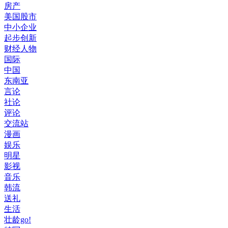
房产
美国股市
中小企业
起步创新
财经人物
国际
中国
东南亚
言论
社论
评论
交流站
漫画
娱乐
明星
影视
音乐
韩流
送礼
生活
壮龄go!