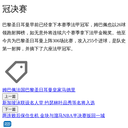
冠决赛
巴黎圣日耳曼早前已经拿下本赛季法甲冠军，姆巴佩也以26球
领跑射脚榜，如无意外将连续六个赛季拿下法甲金靴奖。他至
今共为巴黎圣日耳曼上阵306场比赛，攻入255个进球，是队史
第一射脚，并摘下了六座法甲冠军。
姆巴佩
法国
巴黎圣日耳曼
皇家马德里
上一篇
新加坡泳联设名人堂 约瑟林叶品秀等名将入选
下一篇
两连败后保住生机 金块与溜马NBA半决赛扳回一城