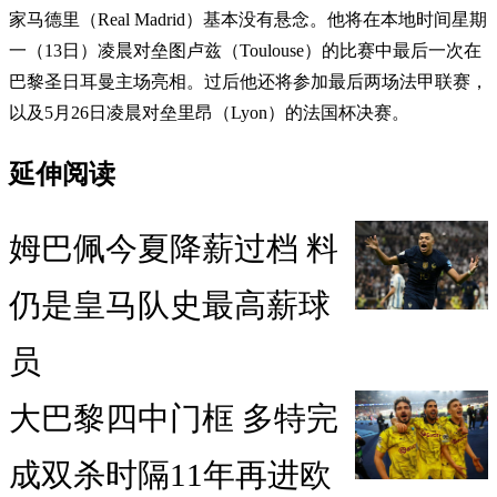
家马德里（Real Madrid）基本没有悬念。他将在本地时间星期
一（13日）凌晨对垒图卢兹（Toulouse）的比赛中最后一次在
巴黎圣日耳曼主场亮相。过后他还将参加最后两场法甲联赛，
以及5月26日凌晨对垒里昂（Lyon）的法国杯决赛。
延伸阅读
姆巴佩今夏降薪过档 料
仍是皇马队史最高薪球
员
大巴黎四中门框 多特完
成双杀时隔11年再进欧