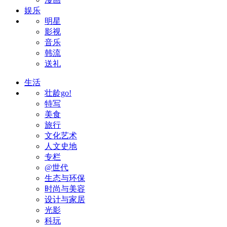
娱乐
明星
影视
音乐
韩流
送礼
生活
壮龄go!
特写
美食
旅行
文化艺术
人文史地
专栏
@世代
生态与环保
时尚与美容
设计与家居
光影
科玩