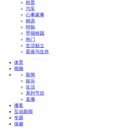
科普
汽车
心事家事
精选
特辑
早报校园
热门
生活贴士
星座与生肖
体育
视频
新闻
娱乐
生活
系列节目
直播
播客
互动新闻
专题
保健