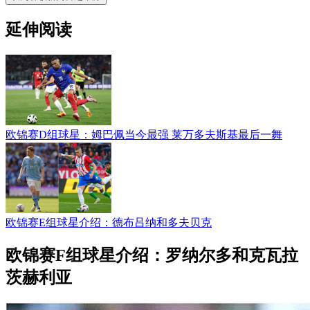
延伸阅读
欧锦赛D组球星：姆巴佩当今最强 莱万多夫斯基最后一舞
欧锦赛E组球星介绍：德布吕纳和多夫贝克
欧锦赛F组球星介绍：罗纳尔多和克瓦拉
茨赫利亚