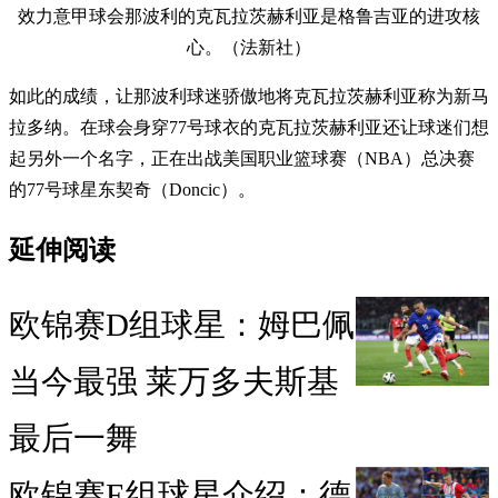
效力意甲球会那波利的克瓦拉茨赫利亚是格鲁吉亚的进攻核
心。（法新社）
如此的成绩，让那波利球迷骄傲地将克瓦拉茨赫利亚称为新马
拉多纳。在球会身穿77号球衣的克瓦拉茨赫利亚还让球迷们想
起另外一个名字，正在出战美国职业篮球赛（NBA）总决赛
的77号球星东契奇（Doncic）。
延伸阅读
欧锦赛D组球星：姆巴佩
当今最强 莱万多夫斯基
最后一舞
欧锦赛E组球星介绍：德