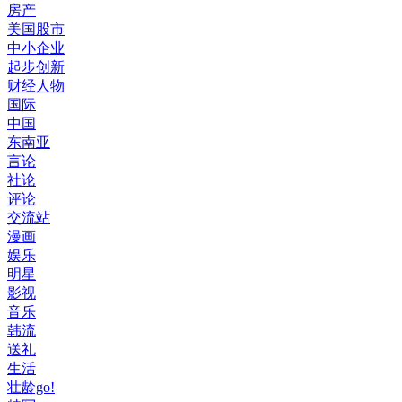
房产
美国股市
中小企业
起步创新
财经人物
国际
中国
东南亚
言论
社论
评论
交流站
漫画
娱乐
明星
影视
音乐
韩流
送礼
生活
壮龄go!