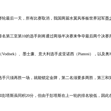
赛轮最后一天，所有比赛取消，我国两届水翼风筝板世界冠军
墨
三至第10的选手则将通过两场半决赛来争夺最后两个决赛席位，但由于
isek）、墨士廉、意大利选手皮亚诺西（Pianosi），以及
手只须再胜一场，就能锁定金牌，第二名须要多两胜，第三和第
西和彭塔斯虽同积20分，但由于彭塔斯在上一轮的排名较低，因