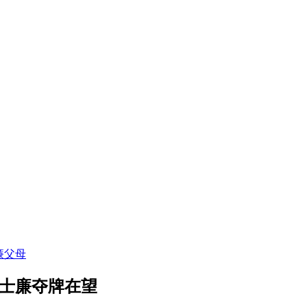
廉父母
墨士廉夺牌在望