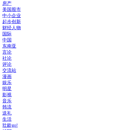
房产
美国股市
中小企业
起步创新
财经人物
国际
中国
东南亚
言论
社论
评论
交流站
漫画
娱乐
明星
影视
音乐
韩流
送礼
生活
壮龄go!