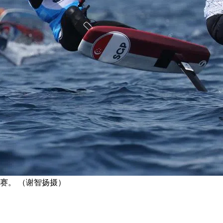
赛。 （谢智扬摄）