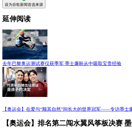
设为谷歌新闻首选来源
延伸阅读
去年巴黎奥运测试赛仅获季军 墨士廉盼从中吸取宝贵经验
【奥运会】在爱与“顺其自然”间长大的世界冠军——专访墨士
【奥运会】排名第二闯水翼风筝板决赛 