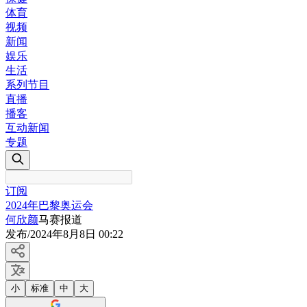
体育
视频
新闻
娱乐
生活
系列节目
直播
播客
互动新闻
专题
订阅
2024年巴黎奥运会
何欣颜
马赛报道
发布
/
2024年8月8日 00:22
小
标准
中
大