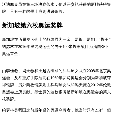
沃迪塞克虽在第三场决赛落水，仍以开赛轮获得的两胜获得银
牌，只有一胜的墨士廉则进账铜牌。
新加坡第六枚奥运奖牌
新加坡在历届奥运会上的战绩原为一金、两银、两铜，“蝶王”
约瑟林在2016年里约奥运会的男子100米蝶泳项目为我国夺下
奥运首金。
由李佳薇、冯天薇和王越古组成的乒乓球女队在2008年北京奥
运会，及举重好手陈浩亮在1960年罗马奥运会分别为新加坡夺
得银牌，另外两枚铜牌则由乒乓球女队和冯天薇在2012年伦敦
奥运会上所贡献。墨士廉的这枚铜牌是新加坡在奥运会的第六
枚奖牌。
约瑟林是我国之前最年轻的奥运夺牌者，他当时只有21岁，但