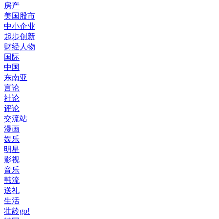
房产
美国股市
中小企业
起步创新
财经人物
国际
中国
东南亚
言论
社论
评论
交流站
漫画
娱乐
明星
影视
音乐
韩流
送礼
生活
壮龄go!