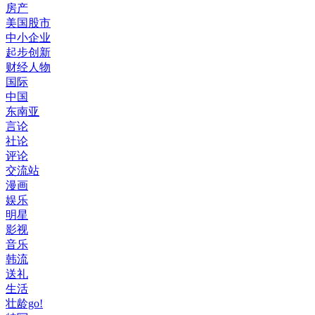
房产
美国股市
中小企业
起步创新
财经人物
国际
中国
东南亚
言论
社论
评论
交流站
漫画
娱乐
明星
影视
音乐
韩流
送礼
生活
壮龄go!