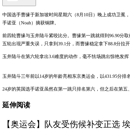
中国选手曹缘于新加坡时间星期六（8月10日）晚上成功卫冕
手诺亚（Noah）摘获铜牌。
前四轮曹缘与玉井陆斗紧咬比分。曹缘第一跳就得到96.90分取
五轮出现严重失误，只拿到39.1分，而曹缘稳定拿下88.8分拉
玉井陆斗在第六轮拿出3.6难度的动作，毫不怯场跳出惊艳发挥，裁
玉井陆斗三年前以14岁的年龄亮相东京奥运会，以431.95分排
24岁的英国选手诺亚虽然在第一跳只排名第六，但之后在第五、第六跳
延伸阅读
【奥运会】队友受伤候补变正选 