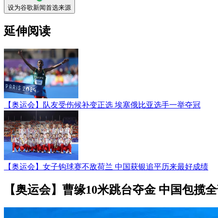
设为谷歌新闻首选来源
延伸阅读
【奥运会】队友受伤候补变正选 埃塞俄比亚选手一举夺冠
【奥运会】女子钩球赛不敌荷兰 中国获银追平历来最好成绩
【奥运会】曹缘10米跳台夺金 中国包揽