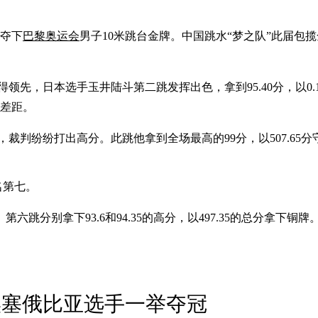
，夺下
巴黎奥运会
男子10米跳台金牌。中国跳水“梦之队”此届包
得领先，日本选手玉井陆斗第二跳发挥出色，拿到95.40分，以0
开差距。
判纷纷打出高分。此跳他拿到全场最高的99分，以507.65分守住
名第七。
分别拿下93.6和94.35的高分，以497.35的总分拿下铜牌
埃塞俄比亚选手一举夺冠