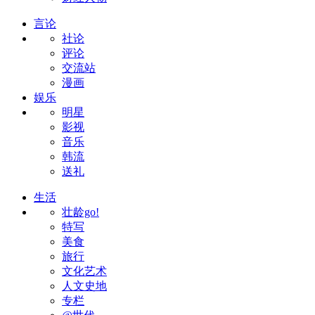
言论
社论
评论
交流站
漫画
娱乐
明星
影视
音乐
韩流
送礼
生活
壮龄go!
特写
美食
旅行
文化艺术
人文史地
专栏