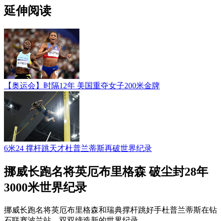
延伸阅读
【奥运会】时隔12年 美国重夺女子200米金牌
6米24 撑杆跳天才杜普兰蒂斯再破世界纪录
挪威长跑名将英厄布里格森 破尘封28年
3000米世界纪录
挪威长跑名将英厄布里格森和瑞典撑杆跳好手杜普兰蒂斯在钻
石联赛波兰站，双双缔造新的世界纪录。