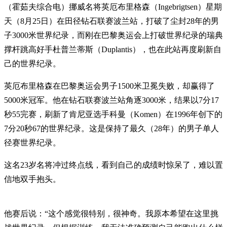
（霍茹夫综合电）挪威名将英厄布里格森（Ingebrigtsen）星期
天（8月25日）在田径钻石联赛波兰站，打破了尘封28年的男
子3000米世界纪录，而刚在巴黎奥运会上打破世界纪录的瑞典
撑杆跳高好手杜普兰蒂斯（Duplantis），也在此站再度刷新自
己的世界纪录。
英厄布里格森在巴黎奥运会男子1500米卫冕失败，却赢得了
5000米冠军。他在钻石联赛波兰站角逐3000米，结果以7分17
秒55完赛，刷新了肯尼亚选手科曼（Komen）在1996年创下的
7分20秒67的世界纪录。这是保持了最久（28年）的男子单人
径赛世界纪录。
这名23岁名将冲过终点线，看到自己的成绩时惊呆了，难以置
信地双手抱头。
他赛后说：“这个感觉很特别，很神奇。我原本希望在这里挑