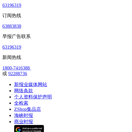
63196319
订阅热线
63883838
早报广告联系
63196319
新闻热线
1800-7416388
或
92288736
新报业媒体网站
网络条款
个人资料保护声明
全检索
ZShop集品店
海峡时报
商业时报