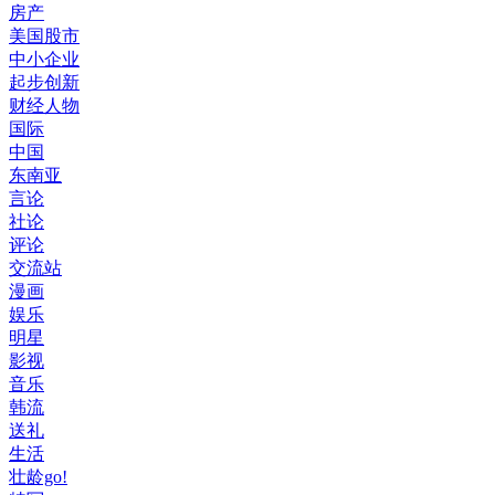
房产
美国股市
中小企业
起步创新
财经人物
国际
中国
东南亚
言论
社论
评论
交流站
漫画
娱乐
明星
影视
音乐
韩流
送礼
生活
壮龄go!