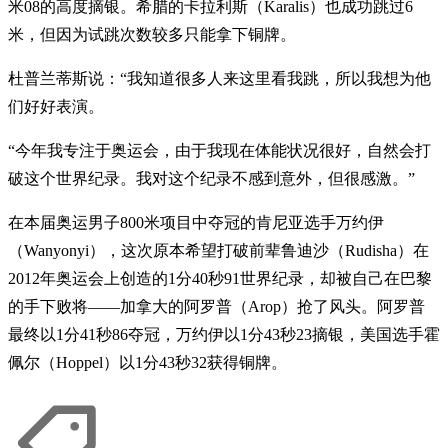
米08的高度摘银。希腊的卡拉利斯（Karalis）也成功跳过6
米，但因为试跳次数较多只能拿下铜牌。
杜普兰蒂斯说：“我知道很多人来这里看我跳，所以我想为他
们好好表演。
“今年我专注于奥运会，由于我现在体能状况很好，自然会打
破这个世界纪录。我对这个纪录不感到意外，但很感激。”
在本届奥运男子800米项目中夺冠的肯尼亚选手万约伊
（Wanyonyi），这次原本希望打破前辈鲁迪沙（Rudisha）在
2012年奥运会上创造的1分40秒91世界纪录，却被自己在巴黎
的手下败将——加拿大的阿罗普（Arop）抢了风头。阿罗普
最终以1分41秒86夺冠，万约伊以1分43秒23摘银，美国选手霍
佩尔（Hoppel）以1分43秒32获得铜牌。