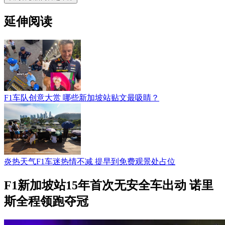
延伸阅读
F1车队创意大赏 哪些新加坡站贴文最吸睛？
炎热天气F1车迷热情不减 提早到免费观景处占位
F1新加坡站15年首次无安全车出动 诺里
斯全程领跑夺冠