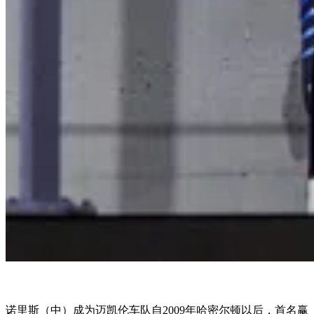
诺里斯（中）成为迈凯伦车队自2009年哈密尔顿以后，首名赢