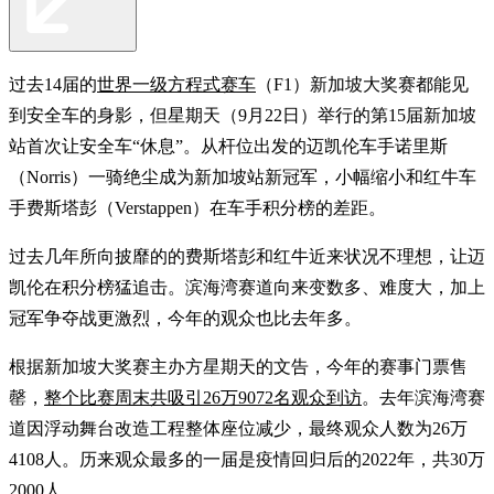
过去14届的
世界一级方程式赛车
（F1）新加坡大奖赛都能见
到安全车的身影，但星期天（9月22日）举行的第15届新加坡
站首次让安全车“休息”。从杆位出发的迈凯伦车手诺里斯
（Norris）一骑绝尘成为新加坡站新冠军，小幅缩小和红牛车
手费斯塔彭（Verstappen）在车手积分榜的差距。
过去几年所向披靡的的费斯塔彭和红牛近来状况不理想，让迈
凯伦在积分榜猛追击。滨海湾赛道向来变数多、难度大，加上
冠军争夺战更激烈，今年的观众也比去年多。
根据新加坡大奖赛主办方星期天的文告，今年的赛事门票售
罄，
整个比赛周末共吸引26万9072名观众到访
。去年滨海湾赛
道因浮动舞台改造工程整体座位减少，最终观众人数为26万
4108人。历来观众最多的一届是疫情回归后的2022年，共30万
2000人。