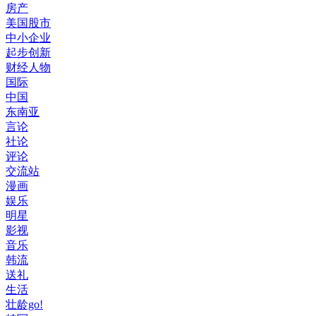
房产
美国股市
中小企业
起步创新
财经人物
国际
中国
东南亚
言论
社论
评论
交流站
漫画
娱乐
明星
影视
音乐
韩流
送礼
生活
壮龄go!