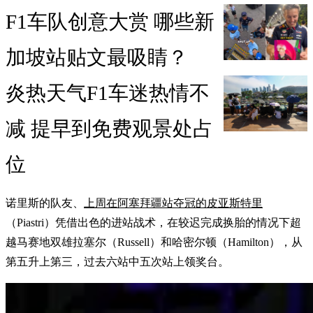
F1车队创意大赏 哪些新
加坡站贴文最吸睛？
炎热天气F1车迷热情不
减 提早到免费观景处占
位
诺里斯的队友、
上周在阿塞拜疆站夺冠的皮亚斯特里
（Piastri）凭借出色的进站战术，在较迟完成换胎的情况下超
越马赛地双雄拉塞尔（Russell）和哈密尔顿（Hamilton），从
第五升上第三，过去六站中五次站上领奖台。