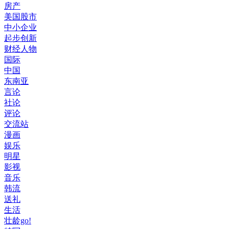
房产
美国股市
中小企业
起步创新
财经人物
国际
中国
东南亚
言论
社论
评论
交流站
漫画
娱乐
明星
影视
音乐
韩流
送礼
生活
壮龄go!