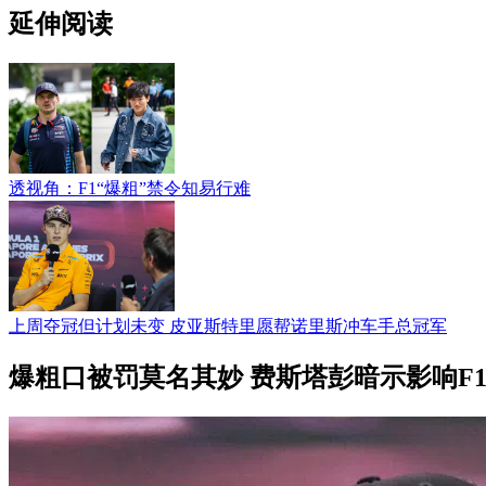
延伸阅读
透视角：F1“爆粗”禁令知易行难
上周夺冠但计划未变 皮亚斯特里愿帮诺里斯冲车手总冠军
爆粗口被罚莫名其妙 费斯塔彭暗示影响F