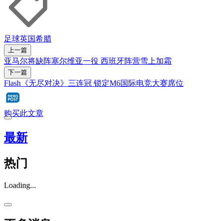
足球
英国
希腊
上一篇
亚马尔将缺阵塞尔维亚一役 西班牙阵营雪上加霜
下一篇
Flash《无尽对决》三连冠 锁定M6国际电竞大赛席位
购买此文章
最新
热门
Loading...