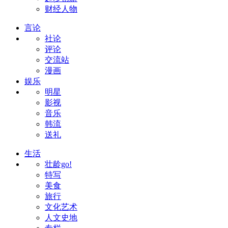
财经人物
言论
社论
评论
交流站
漫画
娱乐
明星
影视
音乐
韩流
送礼
生活
壮龄go!
特写
美食
旅行
文化艺术
人文史地