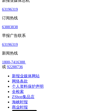
新报业媒体总机
63196319
订阅热线
63883838
早报广告联系
63196319
新闻热线
1800-7416388
或
92288736
新报业媒体网站
网络条款
个人资料保护声明
全检索
ZShop集品店
海峡时报
商业时报