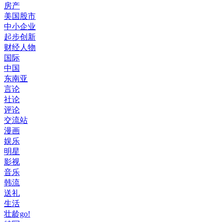
房产
美国股市
中小企业
起步创新
财经人物
国际
中国
东南亚
言论
社论
评论
交流站
漫画
娱乐
明星
影视
音乐
韩流
送礼
生活
壮龄go!