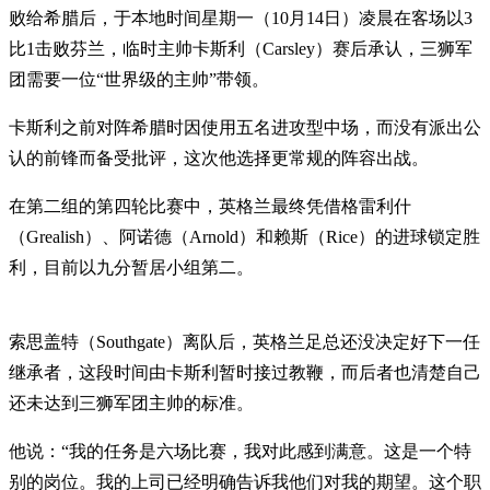
败给希腊后，于本地时间星期一（10月14日）凌晨在客场以3
比1击败芬兰，临时主帅卡斯利（Carsley）赛后承认，三狮军
团需要一位“世界级的主帅”带领。
卡斯利之前对阵希腊时因使用五名进攻型中场，而没有派出公
认的前锋而备受批评，这次他选择更常规的阵容出战。
在第二组的第四轮比赛中，英格兰最终凭借格雷利什
（Grealish）、阿诺德（Arnold）和赖斯（Rice）的进球锁定胜
利，目前以九分暂居小组第二。
索思盖特（Southgate）离队后，英格兰足总还没决定好下一任
继承者，这段时间由卡斯利暂时接过教鞭，而后者也清楚自己
还未达到三狮军团主帅的标准。
他说：“我的任务是六场比赛，我对此感到满意。这是一个特
别的岗位。我的上司已经明确告诉我他们对我的期望。这个职