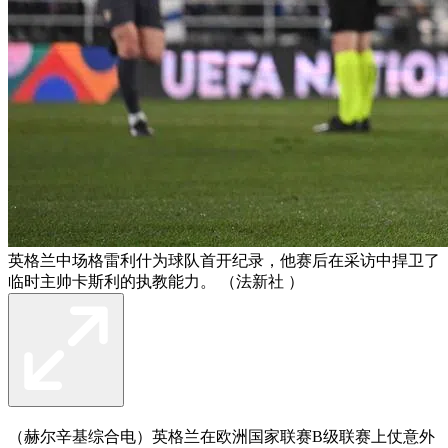
英格兰中场格雷利什为球队首开纪录，他赛后在采访中捍卫了
临时主帅卡斯利的执教能力。 （法新社 ）
（赫尔辛基综合电）英格兰在欧洲国家联赛B级联赛上仗意外