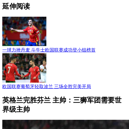
延伸阅读
一球力挫丹麦 斗牛士欧国联赛成功登小组榜首
欧国联赛葡萄牙轻取波兰 三场全胜完美开局
英格兰完胜芬兰 主帅：三狮军团需要世
界级主帅