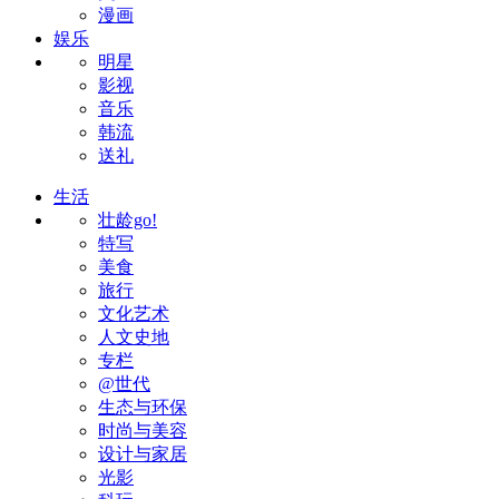
漫画
娱乐
明星
影视
音乐
韩流
送礼
生活
壮龄go!
特写
美食
旅行
文化艺术
人文史地
专栏
@世代
生态与环保
时尚与美容
设计与家居
光影