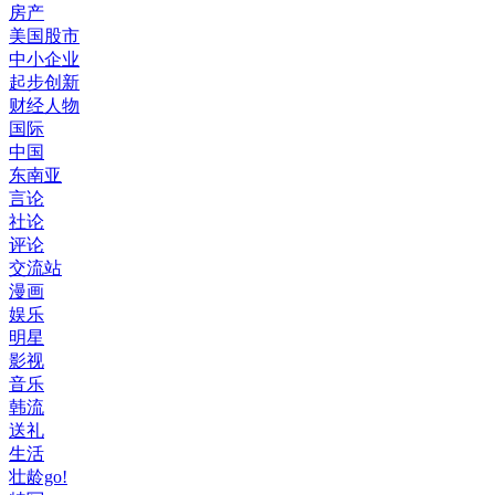
房产
美国股市
中小企业
起步创新
财经人物
国际
中国
东南亚
言论
社论
评论
交流站
漫画
娱乐
明星
影视
音乐
韩流
送礼
生活
壮龄go!