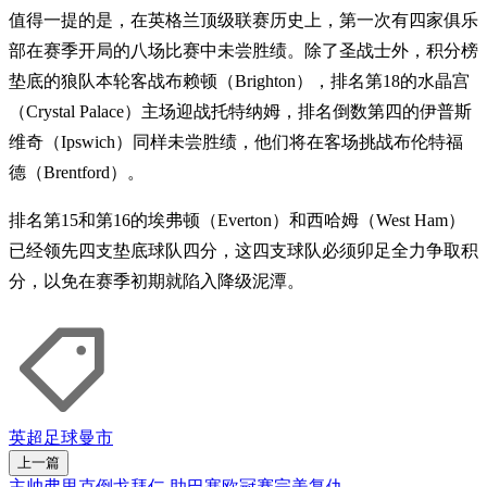
值得一提的是，在英格兰顶级联赛历史上，第一次有四家俱乐
部在赛季开局的八场比赛中未尝胜绩。除了圣战士外，积分榜
垫底的狼队本轮客战布赖顿（Brighton），排名第18的水晶宫
（Crystal Palace）主场迎战托特纳姆，排名倒数第四的伊普斯
维奇（Ipswich）同样未尝胜绩，他们将在客场挑战布伦特福
德（Brentford）。
排名第15和第16的埃弗顿（Everton）和西哈姆（West Ham）
已经领先四支垫底球队四分，这四支球队必须卯足全力争取积
分，以免在赛季初期就陷入降级泥潭。
英超
足球
曼市
上一篇
主帅弗里克倒戈拜仁 助巴塞欧冠赛完美复仇