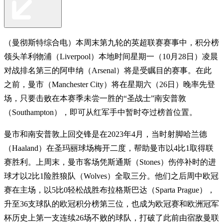
（曼彻斯特综合电）本周末第九轮的英超联赛赛事中，积分榜
领头羊利物浦（Liverpool）本地时间星期一（10月28日）凌晨
对战排名第三的阿申纳（Arsenal）将是受瞩目的赛事。在此
之前，曼市（Manchester City）将在星期六（26日）晚率先登
场，只要击败在本赛季未尝一胜的“圣战士”南安普敦
（Southampton），即可从红军手中暂时夺过榜首位置。
曼市和南安普敦上回交锋是在2023年4月，当时射脚哈兰德
（Haaland）在圣玛丽球场梅开二度，帮助曼市以4比1取得联
赛胜利。上周末，曼市客场凭斯通斯（Stones）伤停补时的进
球才以2比1险胜狼队（Wolves）全取三分。他们之后周中欧冠
赛在主场，以5比0轻松战胜布拉格斯巴达（Sparta Prague），
升至36支球队的欧冠积分榜第三位，也成为欧冠赛和欧洲冠军
杯历史上第一支连续26场不败的球队，打破了此前由宿敌曼联