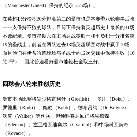
（Manchester United）保持的纪录（25场）。
在英超积分榜积20分排名第二的曼市也是本赛季八轮赛事后唯
一一支保持不败的球队，目前正保持着英超历史上最长的31场
不败纪录。曼市星期六在主场迎战零胜一和七负积一分排名第
19的圣战士，前者在两队过去13场英超联赛对战中赢了10场，
而且他们在伊蒂哈德球场与圣战士的12次交锋中保持不败（10
胜2平），因此普遍看好曼市能轻松全取三分。
四球会八轮未胜创历史
曼市本场比赛将缺少格雷利什（Grealish）、多库（Doku）、
罗德里（Rodri）、鲍勃（Bobb）、德布吕纳（De Bruyne）、
沃克（Walker）等伤兵，但预料将迎回门将埃德森
（Ederson）、左卫格瓦迪奥尔（Gvardiol）和中场科瓦契奇
（Kovacic）。