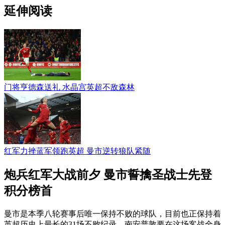
延伸阅读
门将亨德森送礼 水晶宫英超不敌森林
红军力挫蓝军领跑英超 曼市逆转狼队紧随
炮兵红军大战前夕 曼市誓擒圣战士先登
积分榜首
曼市是本季八轮赛事后唯一保持不败的球队，目前也正保持着
英超历史上最长的31场不败纪录，南安普敦要在这场客战全身