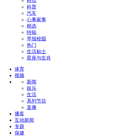
科玩
科普
汽车
心事家事
精选
特辑
早报校园
热门
生活贴士
星座与生肖
体育
视频
新闻
娱乐
生活
系列节目
直播
播客
互动新闻
专题
保健