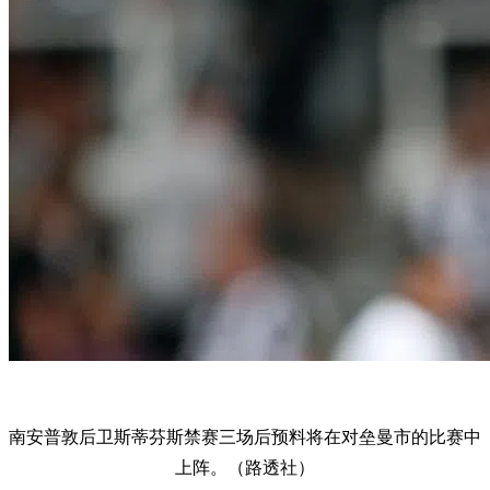
南安普敦后卫斯蒂芬斯禁赛三场后预料将在对垒曼市的比赛中
上阵。（路透社）