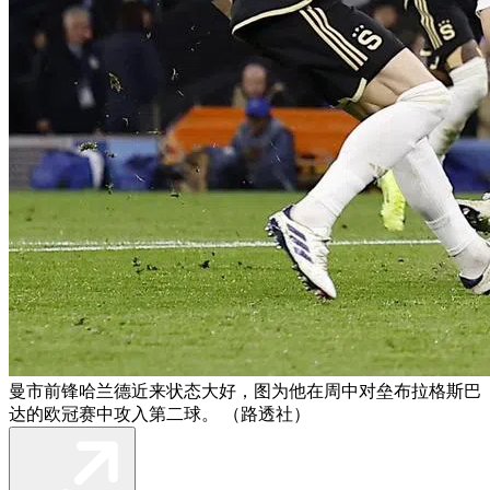
曼市前锋哈兰德近来状态大好，图为他在周中对垒布拉格斯巴
达的欧冠赛中攻入第二球。 （路透社）