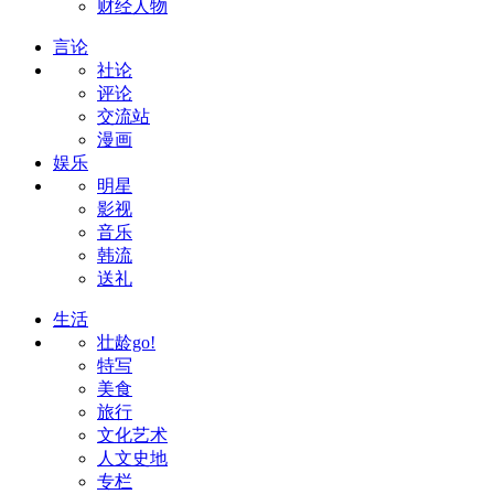
财经人物
言论
社论
评论
交流站
漫画
娱乐
明星
影视
音乐
韩流
送礼
生活
壮龄go!
特写
美食
旅行
文化艺术
人文史地
专栏