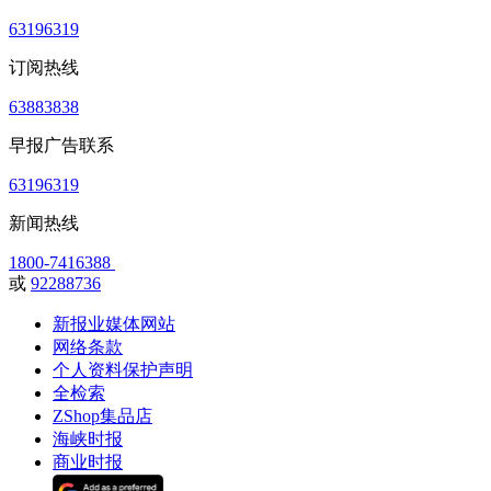
63196319
订阅热线
63883838
早报广告联系
63196319
新闻热线
1800-7416388
或
92288736
新报业媒体网站
网络条款
个人资料保护声明
全检索
ZShop集品店
海峡时报
商业时报