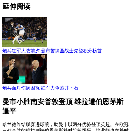
延伸阅读
炮兵红军大战前夕 曼市誓擒圣战士先登积分榜首
炮兵面对伤病困扰 红军力争落井下石
曼市小胜南安普敦登顶 维拉遭伯恩茅斯
逼平
哈兰德终结联赛进球荒，助曼市以两分优势登顶英超。在欧冠
三战全胜的维拉则被伯恩茅斯补时阶段踢平，埃弗顿也在补时