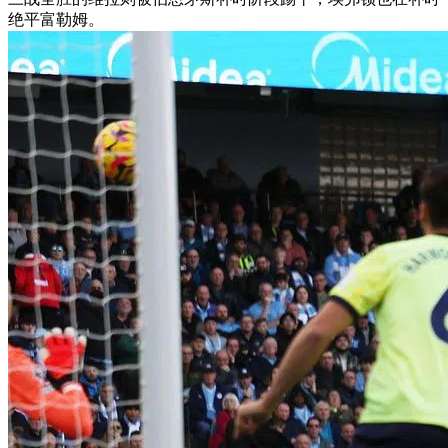
绝平富勒姆。