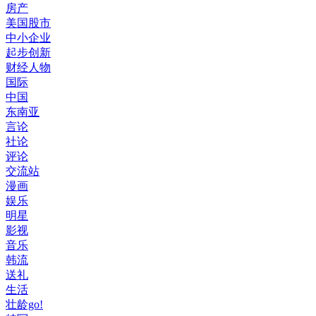
房产
美国股市
中小企业
起步创新
财经人物
国际
中国
东南亚
言论
社论
评论
交流站
漫画
娱乐
明星
影视
音乐
韩流
送礼
生活
壮龄go!