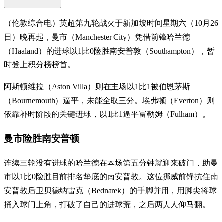
（伦敦综合电）英超第九轮战火于新加坡时间星期六（10月26
日）晚再起，曼市（Manchester City）凭借前锋哈兰德
（Haaland）的进球以1比0险胜南安普敦（Southampton），暂
时登上积分榜榜首。
阿斯顿维拉（Aston Villa）则在主场以1比1被伯恩茅斯
（Bournemouth）逼平，未能全取三分。埃弗顿（Everton）则
依靠补时阶段的关键进球，以1比1逼平富勒姆（Fulham）。
曼市险胜南安普顿
连续三轮没有进球的哈兰德在本场第五分钟就迎来破门，助曼
市以1比0险胜目前排名垫底的南安普敦。这位挪威前锋抗住南
安普敦后卫贝德纳雷克（Bednarek）的手脚并用，用脚尖将球
捅入球门上角，打破了自己的进球荒，之后两人人仰马翻。