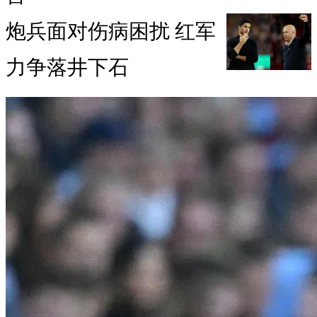
炮兵面对伤病困扰 红军
力争落井下石