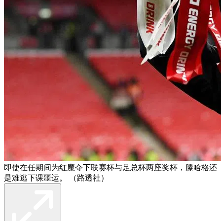
即使在任期间为红魔夺下联赛杯与足总杯两座奖杯，滕哈格还
是难逃下课噩运。 （路透社）