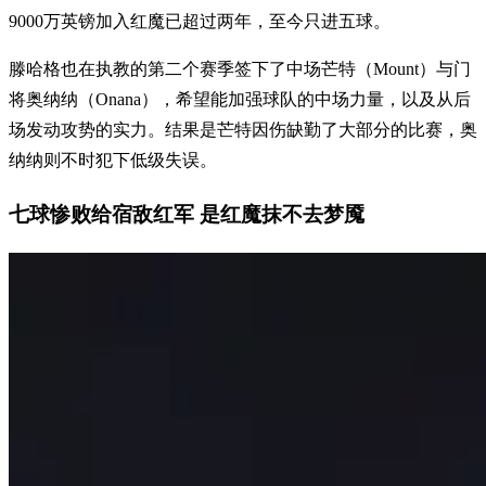
9000万英镑加入红魔已超过两年，至今只进五球。
滕哈格也在执教的第二个赛季签下了中场芒特（Mount）与门
将奥纳纳（Onana），希望能加强球队的中场力量，以及从后
场发动攻势的实力。结果是芒特因伤缺勤了大部分的比赛，奥
纳纳则不时犯下低级失误。
七球惨败给宿敌红军 是红魔抹不去梦魇