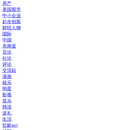
房产
美国股市
中小企业
起步创新
财经人物
国际
中国
东南亚
言论
社论
评论
交流站
漫画
娱乐
明星
影视
音乐
韩流
送礼
生活
壮龄go!