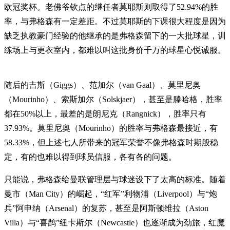
欧冠奖杯。老佛爷钦点的继任者莫耶斯则取得了52.94%的胜
率，与弗格森有一定差距。不过莫耶斯的下课很大程度是因为
缺乏执教豪门经验的他继承的是弗格森留下的一大批球星，训
练场上与更衣室内，都难以叫这批身价千万的球星心悦诚服。
随后的吉斯（Giggs）、范加尔（van Gaal）、莫里尼奥
（Mourinho）、索斯加尔（Solskjaer），甚至是滕哈格，胜率
都在50%以上，最差的是朗尼克（Rangnick），胜率只有
37.93%。莫里尼奥（Mourinho）的胜率与弗格森最接近，有
58.33%，但上述七人所带来的冠军荣誉不像弗格森时期般稳
定，有的也难以得到球员信服，各有各的问题。
只能说，弗格森给曼联管理层与球迷设下了太高的标准。随着
曼市（Man City）的崛起，“红军”利物浦（Liverpool）与“炮
兵”阿申纳（Arsenal）的复苏，甚至是阿斯顿维拉（Aston
Villa）与“喜鹊”纽卡斯尔（Newcastle）也逐渐成为劲旅，红魔