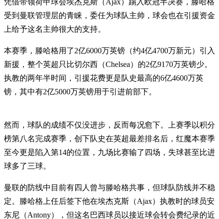
凭借带领荷甲球会埃杰克斯（Ajax）踢入欧冠半决赛，滕哈格
受到曼联管理层的青睐，委任为球队主帅，球会也在引援资金
上给予这名主帅很大的支持。
本赛季，滕哈格用了2亿6000万英镑（约4亿4700万新元）引入
新援，整个英超只比切尔西（Chelsea）的2亿9170万英镑少。
执教的两年半时间，引援花费更是队史最高的6亿4600万英
镑，其中有2亿5000万英镑用于引进前部下。
然而，球队的成绩不仅没进步，反而每况愈下。上赛季以积分
榜第八名完成赛季，创下队史在英超最差排名后，红魔本赛季
至今更是陷入第14的位置，九场比赛输了四场，失球甚至比进
球多了三球。
曼联的防线中目前有四人曾与滕哈格共事，但球队防线并不稳
定。滕哈格上任后签下他在埃杰克斯（Ajax）执教时的球员安
东尼（Antony），但这名巴西球员以接近球会转会费纪录的近