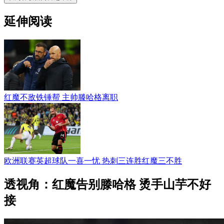
延伸阅读
红魔不敌铁锤帮 主帅滕哈格离职
欧洲联赛英超球队一喜一忧 热刺三连胜红魔三不胜
透视角：红魔告别滕哈格 烫手山芋不好
接