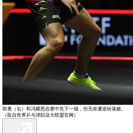
郭勇（右）和冯耀恩在赛中先下一城，但无奈遭逆转落败。
（取自世界乒乓球职业大联盟官网）