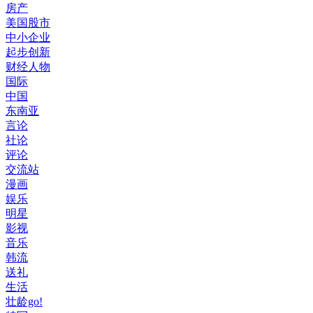
房产
美国股市
中小企业
起步创新
财经人物
国际
中国
东南亚
言论
社论
评论
交流站
漫画
娱乐
明星
影视
音乐
韩流
送礼
生活
壮龄go!