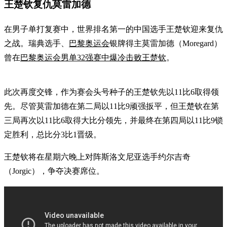
王楚钦复仇莫雷加德
在男子单打复赛中，世界排名第一的中国选手王楚钦迎来复仇
之战。瑞典选手、
巴黎奥运会
银牌得主莫雷加德（Moregard）
曾在
巴黎奥运会男单32强赛中爆冷击败王楚钦
。
此次再度交锋，作为赛会头号种子的王楚钦先以11比6取得领
先。尽管莫雷加德在第二局以11比9顽强扳平，但王楚钦在第
三局再次以11比6取得大比分领先，并最终在第四局以11比9锁
定胜利，总比分3比1晋级。
王楚钦将在星期六晚上对阵斯洛文尼亚选手约尔吉奇
（Jorgic），争夺决赛席位。