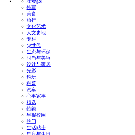
壮龄go!
特写
美食
旅行
文化艺术
人文史地
专栏
@世代
生态与环保
时尚与美容
设计与家居
光影
科玩
科普
汽车
心事家事
精选
特辑
早报校园
热门
生活贴士
星座与生肖