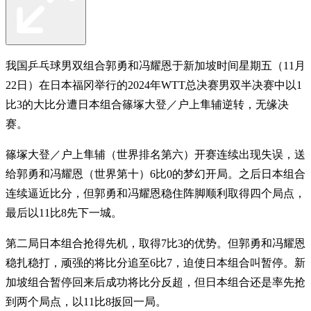
我国乒乓球男双组合郭勇和冯耀恩于新加坡时间星期五（11月
22日）在日本福冈举行的2024年WTT总决赛男双半决赛中以1
比3的大比分遭日本组合篠塚大登／户上隼辅逆转，无缘决
赛。
篠塚大登／户上隼辅（世界排名第六）开赛连续出现失误，送
给郭勇和冯耀恩（世界第十）6比0的梦幻开局。之后日本组合
连续逼近比分，但郭勇和冯耀恩稳住阵脚顺利取得四个局点，
最后以11比8先下一城。
第二局日本组合抢得先机，取得7比3的优势。但郭勇和冯耀恩
稳扎稳打，顽强的将比分追至6比7，迫使日本组合叫暂停。新
加坡组合暂停回来后成功将比分反超，但日本组合还是率先抢
到两个局点，以11比8扳回一局。