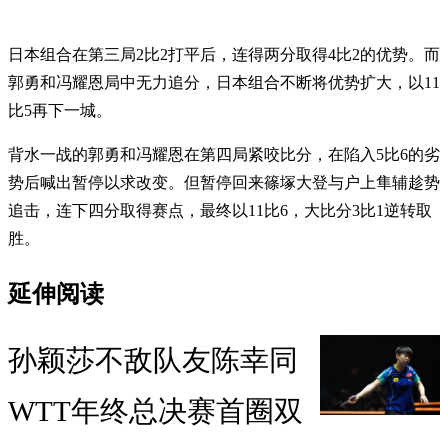
日本组合在第三局2比2打平后，连得两分取得4比2的优势。而
郭勇和冯耀恩局中无力追分，日本组合不断将优势扩大，以11
比5再下一城。
背水一战的郭勇和冯耀恩在第四局紧咬比分，在陷入5比6的劣
势后喊出暂停以求改变。但暂停回来篠塚大登与户上隼辅趁势
追击，连下四分取得赛点，最终以11比6，大比分3比1逆转取
胜。
延伸阅读
孙颖莎不敌队友陈幸同
WTT年终总决赛首圈双