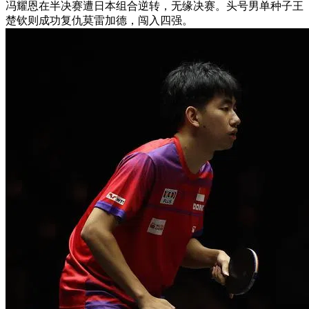
冯耀恩在半决赛遭日本组合逆转，无缘决赛。头号男单种子王
楚钦则成功复仇莫雷加德，闯入四强。