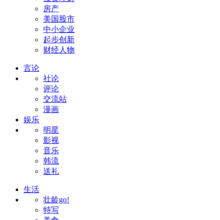
房产
美国股市
中小企业
起步创新
财经人物
言论
社论
评论
交流站
漫画
娱乐
明星
影视
音乐
韩流
送礼
生活
壮龄go!
特写