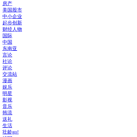
房产
美国股市
中小企业
起步创新
财经人物
国际
中国
东南亚
言论
社论
评论
交流站
漫画
娱乐
明星
影视
音乐
韩流
送礼
生活
壮龄go!