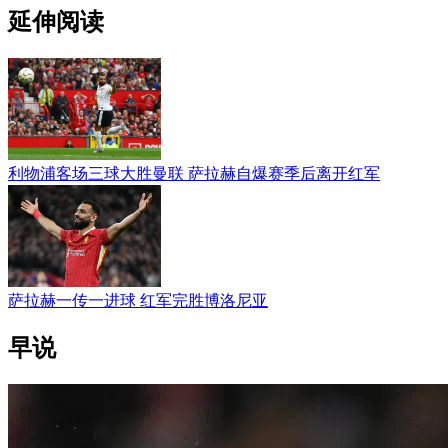
延伸阅读
利物浦客场三球大胜曼联 萨拉赫自爆赛季后离开红军
萨拉赫一传一进球 红军完胜博洛尼亚
早说