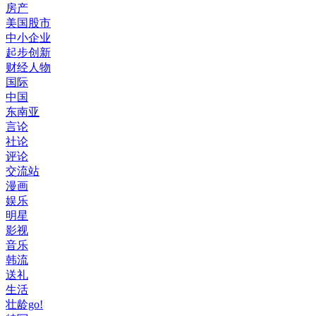
房产
美国股市
中小企业
起步创新
财经人物
国际
中国
东南亚
言论
社论
评论
交流站
漫画
娱乐
明星
影视
音乐
韩流
送礼
生活
壮龄go!