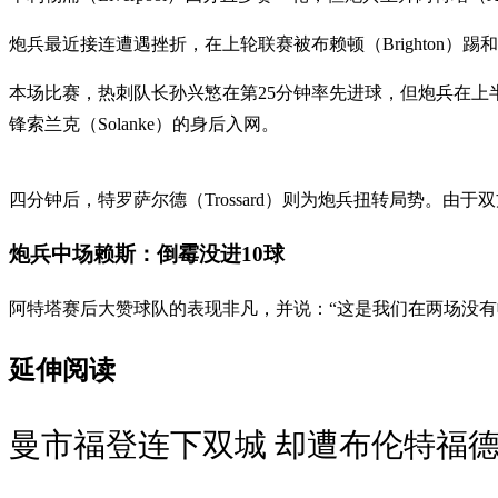
炮兵最近接连遭遇挫折，在上轮联赛被布赖顿（Brighton）踢和
本场比赛，热刺队长孙兴慜在第25分钟率先进球，但炮兵在上半场结
锋索兰克（Solanke）的身后入网。
四分钟后，特罗萨尔德（Trossard）则为炮兵扭转局势。由
炮兵中场赖斯：倒霉没进10球
阿特塔赛后大赞球队的表现非凡，并说：“这是我们在两场没
延伸阅读
曼市福登连下双城 却遭布伦特福