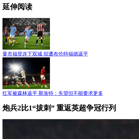
延伸阅读
曼市福登连下双城 却遭布伦特福德逼平
红军被森林逼平 斯洛特：失望但不能要求更多
炮兵2比1“拔刺” 重返英超争冠行列