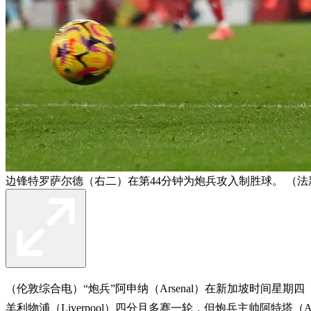
边锋特罗萨尔德（右二）在第44分钟为炮兵攻入制胜球。 （法
（伦敦综合电）“炮兵”阿申纳（Arsenal）在新加坡时间星期四
羊利物浦（Liverpool）四分且多赛一轮，但炮兵主帅阿特塔（