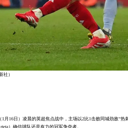
新社）
（1月16日）凌晨的英超焦点战中，主场以2比1击败同城劲敌“热刺
Arteta）确信球队还是有力的冠军争夺者。