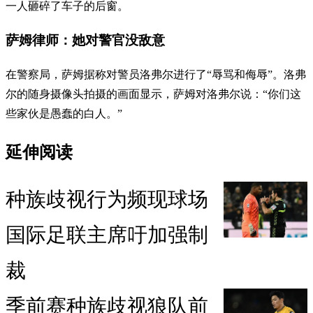
一人砸碎了车子的后窗。
萨姆律师：她对警官没敌意
在警察局，萨姆据称对警员洛弗尔进行了“辱骂和侮辱”。洛弗
尔的随身摄像头拍摄的画面显示，萨姆对洛弗尔说：“你们这
些家伙是愚蠢的白人。”
延伸阅读
种族歧视行为频现球场
国际足联主席吁加强制
裁
季前赛种族歧视狼队前