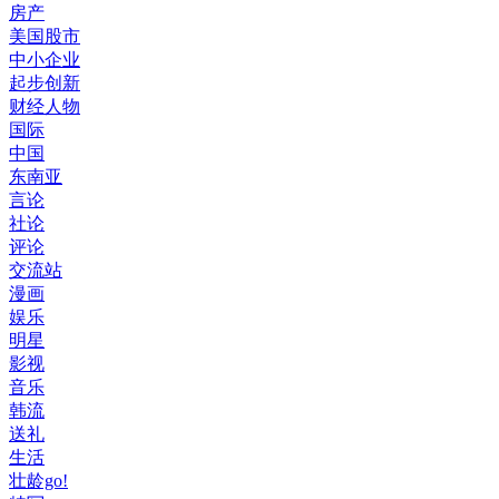
房产
美国股市
中小企业
起步创新
财经人物
国际
中国
东南亚
言论
社论
评论
交流站
漫画
娱乐
明星
影视
音乐
韩流
送礼
生活
壮龄go!