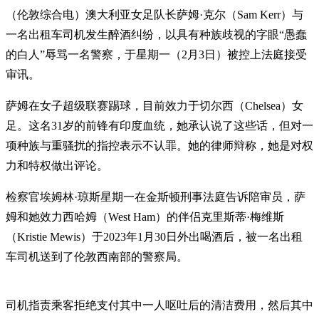
（伦敦综合电）澳大利亚女足队长萨姆·克尔（Sam Kerr）与
一名出租车司机发生醉酒纠纷，以具有种族歧视的字眼“愚蠢
的白人”辱骂一名警察，于星期一（2月3日）被控上法庭接受
审讯。
萨姆在女子超级联赛踢球，目前效力于切尔西（Chelsea）女
足。这名31岁的前锋有印度血统，她承认说了这些话，但对一
项种族与重骚扰的指控表示不认罪。她的律师辩称，她是对权
力和特权做出评论。
检察官埃姆林·琼斯星期一在金斯顿刑事法庭告诉陪审员，萨
姆和她效力西哈姆（West Ham）的伴侣克里斯蒂·梅维斯
（Kristie Mewis）于2023年1月30日外出喝酒后，被一名出租
车司机送到了伦敦西南部的警察局。
司机指责乘客拒绝支付其中一人呕吐后的清洁费用，然后其中