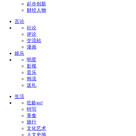
起步创新
财经人物
言论
社论
评论
交流站
漫画
娱乐
明星
影视
音乐
韩流
送礼
生活
壮龄go!
特写
美食
旅行
文化艺术
人文史地