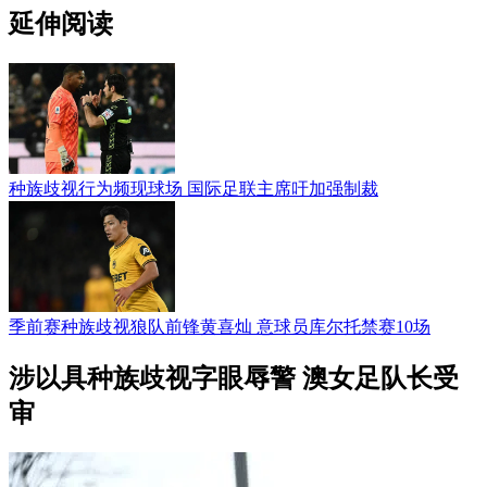
延伸阅读
种族歧视行为频现球场 国际足联主席吁加强制裁
季前赛种族歧视狼队前锋黄喜灿 意球员库尔托禁赛10场
涉以具种族歧视字眼辱警 澳女足队长受
审