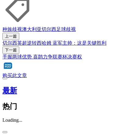
种族歧视
澳大利亚
切尔西
足球
歧视
上一篇
切尔西英超逆转西哈姆 蓝军主帅：这是关键胜利
下一篇
手握两球优势 喜鹊力争联赛杯决赛权
购买此文章
最新
热门
Loading...