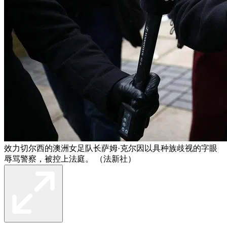
效力切尔西的澳洲女足队长萨姆·克尔因以具种族歧视的字眼
辱骂警察，被控上法庭。 （法新社）