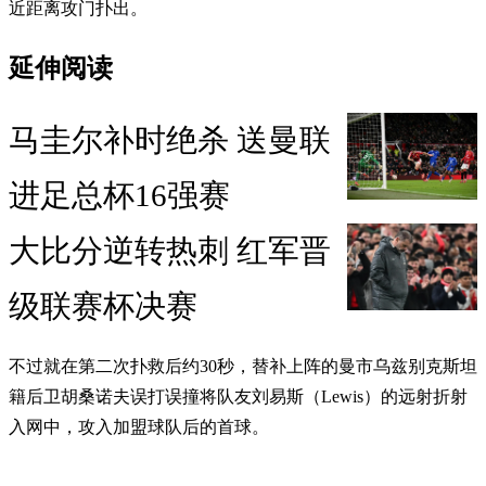
近距离攻门扑出。
延伸阅读
马圭尔补时绝杀 送曼联
进足总杯16强赛
大比分逆转热刺 红军晋
级联赛杯决赛
不过就在第二次扑救后约30秒，替补上阵的曼市乌兹别克斯坦
籍后卫胡桑诺夫误打误撞将队友刘易斯（Lewis）的远射折射
入网中，攻入加盟球队后的首球。