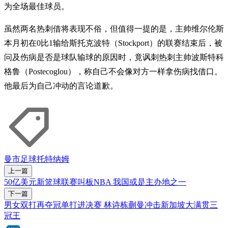
为全场最佳球员。
虽然两名热刺借将表现不俗，但值得一提的是，主帅维尔伦斯
本月初在0比1输给斯托克波特（Stockport）的联赛结束后，被
问及伤病是否是球队输球的原因时，竟讽刺热刺主帅波斯特科
格鲁（Postecoglou），称自己不会像对方一样拿伤病找借口。
他最后为自己冲动的言论道歉。
曼市
足球
托特纳姆
上一篇
50亿美元新篮球联赛叫板NBA 我国或是主办地之一
下一篇
男女双打再夺冠单打进决赛 林诗栋蒯曼冲击新加坡大满贯三
冠王