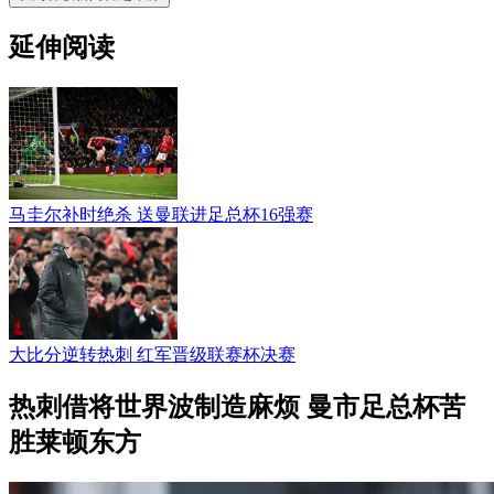
延伸阅读
马圭尔补时绝杀 送曼联进足总杯16强赛
大比分逆转热刺 红军晋级联赛杯决赛
热刺借将世界波制造麻烦 曼市足总杯苦
胜莱顿东方