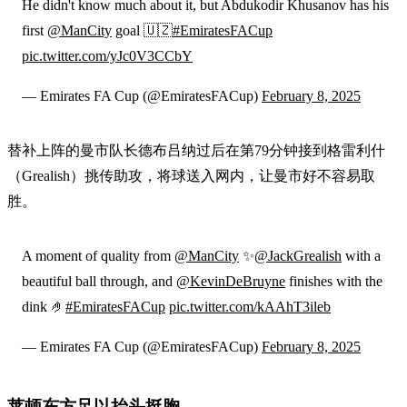
He didn't know much about it, but Abdukodir Khusanov has his
first
@ManCity
goal 🇺🇿
#EmiratesFACup
pic.twitter.com/yJc0V3CCbY
— Emirates FA Cup (@EmiratesFACup)
February 8, 2025
替补上阵的曼市队长德布吕纳过后在第79分钟接到格雷利什
（Grealish）挑传助攻，将球送入网内，让曼市好不容易取
胜。
A moment of quality from
@ManCity
✨
@JackGrealish
with a
beautiful ball through, and
@KevinDeBruyne
finishes with the
dink 🤌
#EmiratesFACup
pic.twitter.com/kAAhT3ileb
— Emirates FA Cup (@EmiratesFACup)
February 8, 2025
莱顿东方足以抬头挺胸