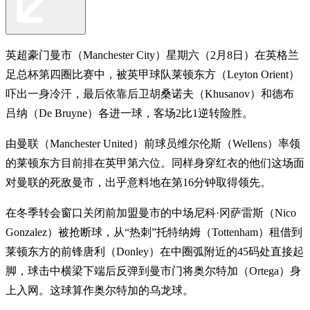
英超豪门曼市（Manchester City）星期六（2月8日）在英格兰
足总杯第四圈比赛中，被英甲球队莱顿东方（Leyton Orient）
吓出一身冷汗，最后依靠后卫胡桑诺夫（Khusanov）和德布
吕纳（De Bruyne）各进一球，客场2比1逆转险胜。
由曼联（Manchester United）前球员维尔伦斯（Wellens）率领
的莱顿东方目前排在英甲第六位。同样身穿红衣的他们这场面
对曼联的死敌曼市，出乎意料地在第16分钟取得领先。
在冬季转会窗口关闭前加盟曼市的中场尼科·冈萨雷斯（Nico
Gonzalez）被抢断球，从“热刺”托特纳姆（Tottenham）租借到
莱顿东方的前锋唐利（Donley）在中圈弧附近的45码处直接起
脚，球击中横梁下端后反弹到曼市门将奥尔特加（Ortega）身
上入网。这球算作奥尔特加的乌龙球。