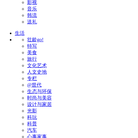
影视
音乐
韩流
送礼
生活
壮龄go!
特写
美食
旅行
文化艺术
人文史地
专栏
@世代
生态与环保
时尚与美容
设计与家居
光影
科玩
科普
汽车
心事家事