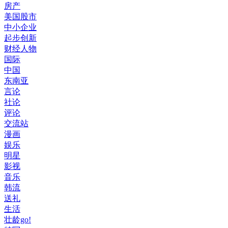
房产
美国股市
中小企业
起步创新
财经人物
国际
中国
东南亚
言论
社论
评论
交流站
漫画
娱乐
明星
影视
音乐
韩流
送礼
生活
壮龄go!