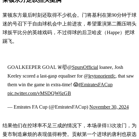
莱顿东方最后时刻还取得不少机会。门将基利在第90分钟于球
迷的号召下于自由球机会中上前进攻，希望重演第二圈压哨头
球扳平比分的英雄戏码，不过得球的后卫哈皮（Happe）把球
踢飞。
GOALKEEPER GOAL 🚨🤯
@SpursOfficial
loanee, Josh
Keeley scored a last-gasp equaliser for
@leytonorientfc
, that saw
them win the game in extra-time! 😱
#EmiratesFACup
pic.twitter.com/vMSDQW6zGB
— Emirates FA Cup (@EmiratesFACup)
November 30, 2024
结果他们在控球率不足三成的情况下，本场录得13次攻门，为
曼市制造麻烦的表现值得称赞。贡献第一个进球的唐利也获选