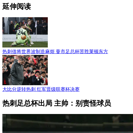
延伸阅读
热刺借将世界波制造麻烦 曼市足总杯苦胜莱顿东方
大比分逆转热刺 红军晋级联赛杯决赛
热刺足总杯出局 主帅：别责怪球员