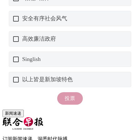
新闻速递
订阅新闻速递，洞悉时代脉搏。