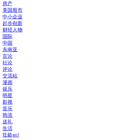
房产
美国股市
中小企业
起步创新
财经人物
国际
中国
东南亚
言论
社论
评论
交流站
漫画
娱乐
明星
影视
音乐
韩流
送礼
生活
壮龄go!