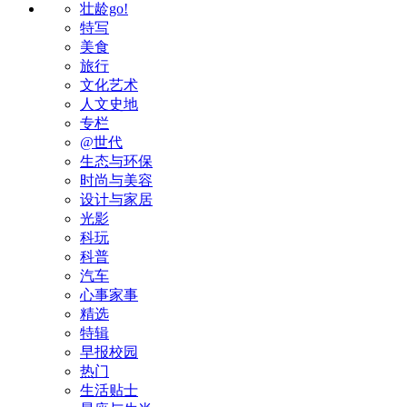
壮龄go!
特写
美食
旅行
文化艺术
人文史地
专栏
@世代
生态与环保
时尚与美容
设计与家居
光影
科玩
科普
汽车
心事家事
精选
特辑
早报校园
热门
生活贴士