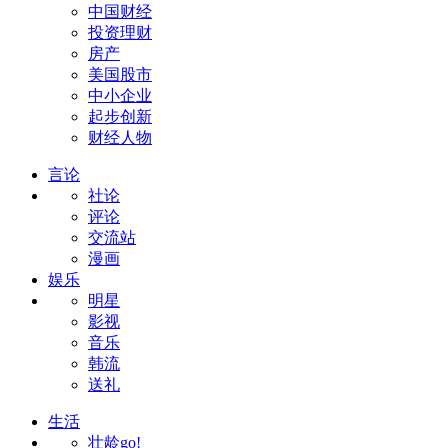
中国财经
投资理财
房产
美国股市
中小企业
起步创新
财经人物
言论
社论
评论
交流站
漫画
娱乐
明星
影视
音乐
韩流
送礼
生活
壮龄go!