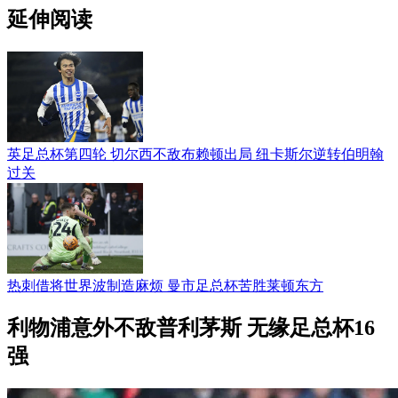
延伸阅读
英足总杯第四轮 切尔西不敌布赖顿出局 纽卡斯尔逆转伯明翰
过关
热刺借将世界波制造麻烦 曼市足总杯苦胜莱顿东方
利物浦意外不敌普利茅斯 无缘足总杯16
强