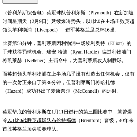
（普利茅斯综合电）英冠球队普利茅斯（Plymouth）在新加坡
时间星期天（2月9日）延续爆冷势头，以1比0在主场击败英超
领头羊利物浦（Liverpool），进军英格兰足总杯16强。
比赛第53分钟，普利茅斯因利物浦中场埃利奥特（Elliott）的
手球获得罚球机会。瑞安·哈迪（Ryan Hardie）骗过利物浦门
将凯莱赫（Kelleher）主罚命中，为普利茅斯攻入制胜球。
而英超领头羊利物浦在上半场几乎没有创造出任何机会，仅有
的一次射正来自于第36分钟，但普利茅斯门将哈扎德
（Hazard）成功扑出了麦康奈尔（McConnell）的远射。
英冠垫底的普利茅斯在1月11日进行的第三圈比赛中，就曾爆
冷
以1比0战胜英超球队布伦特福德
（Brentford）晋级，40年来
首胜英格兰顶尖联赛球队。