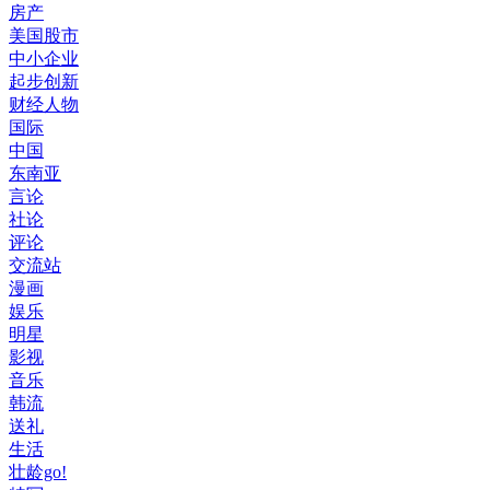
房产
美国股市
中小企业
起步创新
财经人物
国际
中国
东南亚
言论
社论
评论
交流站
漫画
娱乐
明星
影视
音乐
韩流
送礼
生活
壮龄go!