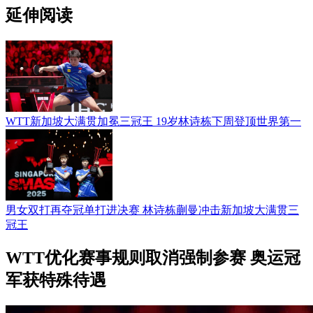
延伸阅读
WTT新加坡大满贯加冕三冠王 19岁林诗栋下周登顶世界第一
男女双打再夺冠单打进决赛 林诗栋蒯曼冲击新加坡大满贯三
冠王
WTT优化赛事规则取消强制参赛 奥运冠
军获特殊待遇