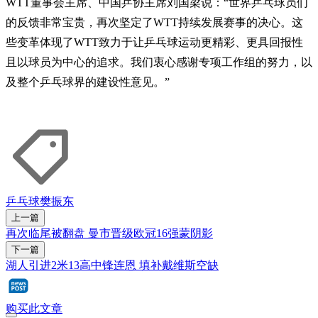
WTT董事会主席、中国乒协主席刘国梁说：“世界乒乓球员们
的反馈非常宝贵，再次坚定了WTT持续发展赛事的决心。这
些变革体现了WTT致力于让乒乓球运动更精彩、更具回报性
且以球员为中心的追求。我们衷心感谢专项工作组的努力，以
及整个乒乓球界的建设性意见。”
乒乓球
樊振东
上一篇
再次临尾被翻盘 曼市晋级欧冠16强蒙阴影
下一篇
湖人引进2米13高中锋连恩 填补戴维斯空缺
购买此文章