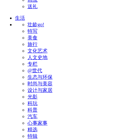
送礼
生活
壮龄go!
特写
美食
旅行
文化艺术
人文史地
专栏
@世代
生态与环保
时尚与美容
设计与家居
光影
科玩
科普
汽车
心事家事
精选
特辑