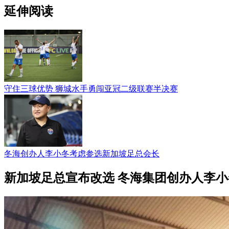
延伸阅读
守住三球优势 狮城水手勇闯亚冠二级联赛半决赛
冬海创办人李小冬考虑参选新加坡足总会长
新加坡足总宣布改选 冬海集团创办人李