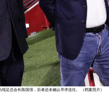
为现足总会长陈国强，后者还未确认寻求连任。 （档案照片）