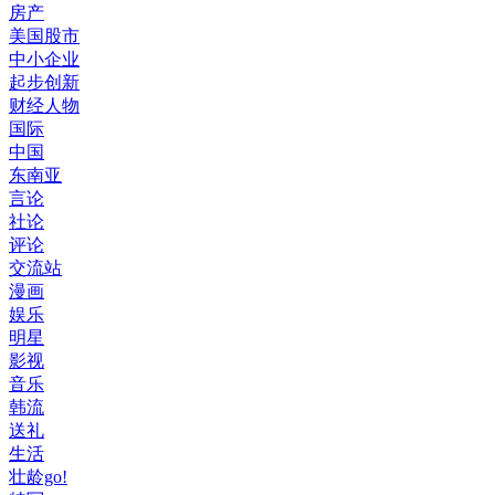
房产
美国股市
中小企业
起步创新
财经人物
国际
中国
东南亚
言论
社论
评论
交流站
漫画
娱乐
明星
影视
音乐
韩流
送礼
生活
壮龄go!