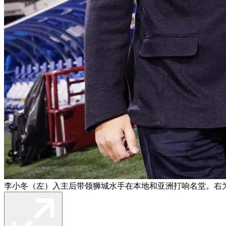
李小冬（左）入主后带领狮城水手在本地和亚洲打响名堂。右