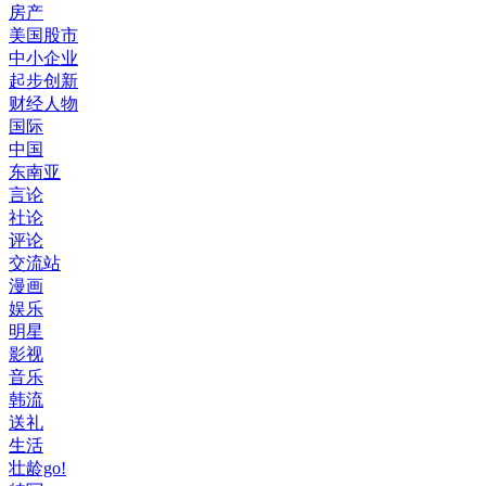
房产
美国股市
中小企业
起步创新
财经人物
国际
中国
东南亚
言论
社论
评论
交流站
漫画
娱乐
明星
影视
音乐
韩流
送礼
生活
壮龄go!