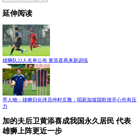
延伸阅读
雄狮队22人名单公布 黄添喜再来新训练
早人物：雄狮归化球员仲村京雅：唱新加坡国歌很开心也有压
力
加的夫后卫黄添喜成我国永久居民 代表
雄狮上阵更近一步