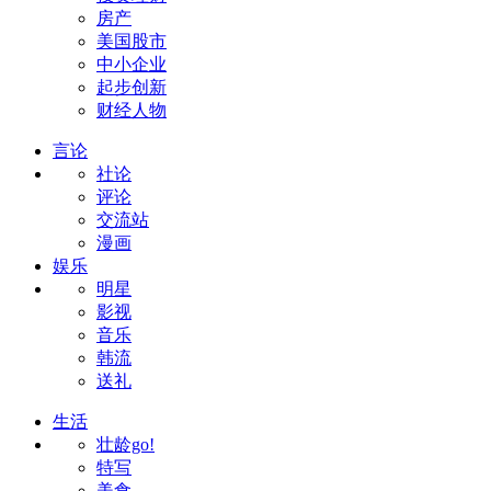
房产
美国股市
中小企业
起步创新
财经人物
言论
社论
评论
交流站
漫画
娱乐
明星
影视
音乐
韩流
送礼
生活
壮龄go!
特写
美食