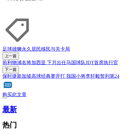
足球
雄狮
永久居民
移民与关卡局
上一篇
前利物浦名将加西亚 下月出任马国球队JDT首席执行官
下一篇
保时捷新加坡高球经典赛开打 我国小将李轩毅暂列第24
购买此文章
最新
热门