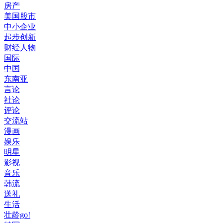
房产
美国股市
中小企业
起步创新
财经人物
国际
中国
东南亚
言论
社论
评论
交流站
漫画
娱乐
明星
影视
音乐
韩流
送礼
生活
壮龄go!