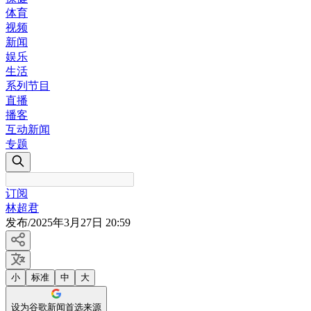
体育
视频
新闻
娱乐
生活
系列节目
直播
播客
互动新闻
专题
订阅
林超君
发布
/
2025年3月27日 20:59
小
标准
中
大
设为谷歌新闻首选来源