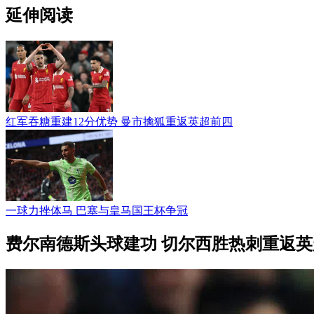
延伸阅读
红军吞糖重建12分优势 曼市擒狐重返英超前四
一球力挫体马 巴塞与皇马国王杯争冠
费尔南德斯头球建功 切尔西胜热刺重返