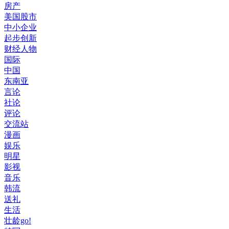
房产
美国股市
中小企业
起步创新
财经人物
国际
中国
东南亚
言论
社论
评论
交流站
漫画
娱乐
明星
影视
音乐
韩流
送礼
生活
壮龄go!