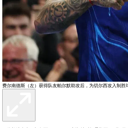
费尔南德斯（左）获得队友帕尔默助攻后，为切尔西攻入制胜球