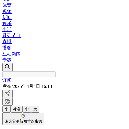
体育
视频
新闻
娱乐
生活
系列节目
直播
播客
互动新闻
专题
订阅
发布
/
2025年4月4日 16:18
小
标准
中
大
设为谷歌新闻首选来源