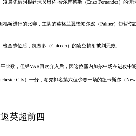
晨凭借阿根廷球员恩佐·费尔南德斯（Enzo Fernandez）的进
尔西斯坦福桥进行的比赛，主队的英格兰翼锋帕尔默（Palmer）
检查越位后，凯塞多（Caicedo）的凌空抽射被判无效。
刺扳平比数，但经VAR再次介入后，因这位塞内加尔中场在进攻中
ster City）一分，领先排名第六但少赛一场的纽卡斯尔（Newca
重返英超前四